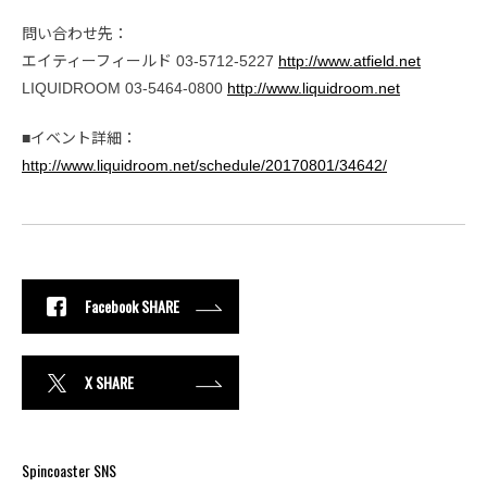
問い合わせ先：
エイティーフィールド 03-5712-5227
http://www.atfield.net
LIQUIDROOM 03-5464-0800
http://www.liquidroom.net
■イベント詳細：
http://www.liquidroom.net/schedule/20170801/34642/
Facebook SHARE
X SHARE
Spincoaster SNS