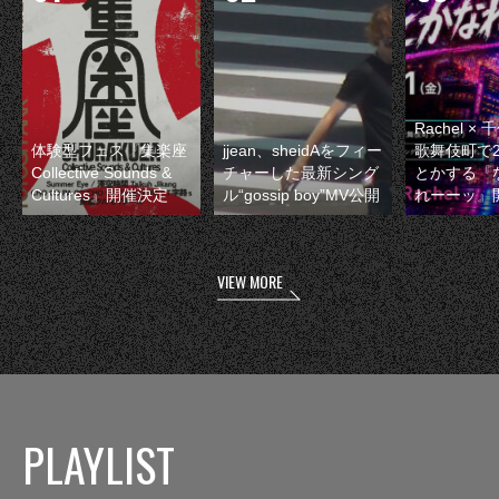
Rachel 
体験型フェス『集楽座
jjean、sheidAをフィー
歌舞伎町で
Collective Sounds &
チャーした最新シング
とかする『
Cultures』開催決定
ル“gossip boy”MV公開
れーーッ』
VIEW MORE
PLAYLIST