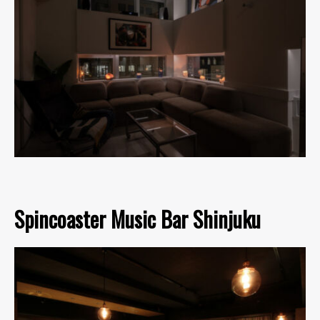
Spincoaster Music Bar Shinjuku