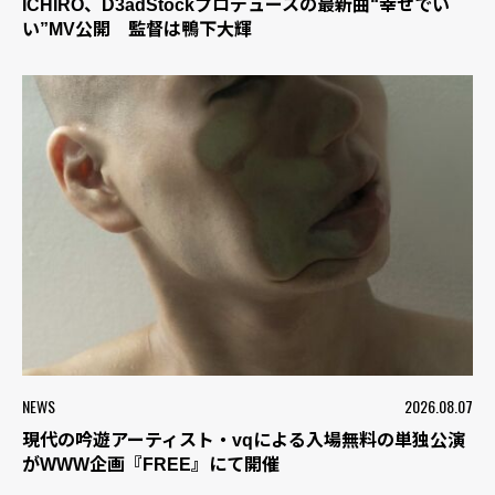
ICHIRO、D3adStockプロデュースの最新曲“幸せでい
い”MV公開 監督は鴨下大輝
NEWS
2026.08.07
現代の吟遊アーティスト・vqによる入場無料の単独公演
がWWW企画『FREE』にて開催