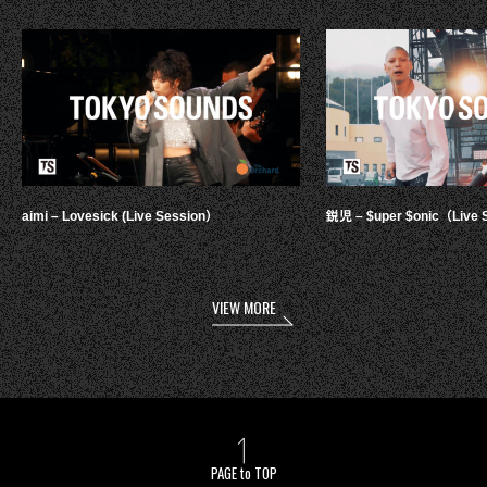
aimi – Lovesick (Live Session）
鋭児 – $uper $onic（Live 
VIEW MORE
PAGE to TOP