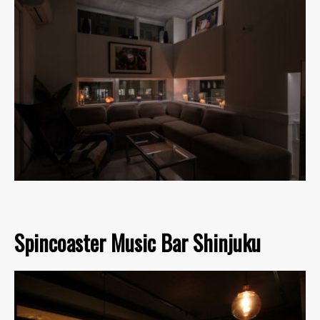
Spincoaster Music Bar Shinjuku