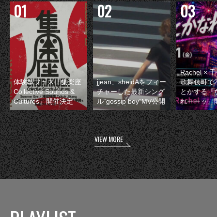
Rachel 
体験型フェス『集楽座
jjean、sheidAをフィー
歌舞伎町で
Collective Sounds &
チャーした最新シング
とかする『
Cultures』開催決定
ル“gossip boy”MV公開
れーーッ』
VIEW MORE