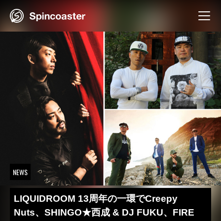
Skip
to
content
NEWS
LIQUIDROOM 13周年の一環でCreepy
Nuts、SHINGO★西成 & DJ FUKU、FIRE