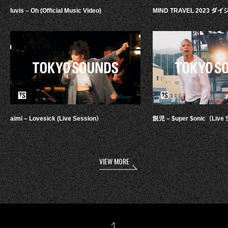
luvis – Oh (Official Music Video)
MIND TRAVEL 2023 
aimi – Lovesick (Live Session）
鋭児 – $uper $onic（Live 
VIEW MORE