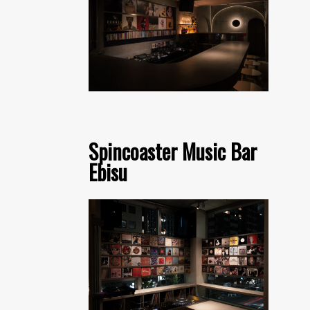
Spincoaster Music Bar
Ebisu