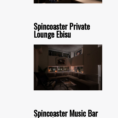
Spincoaster Private
Lounge Ebisu
Spincoaster Music Bar