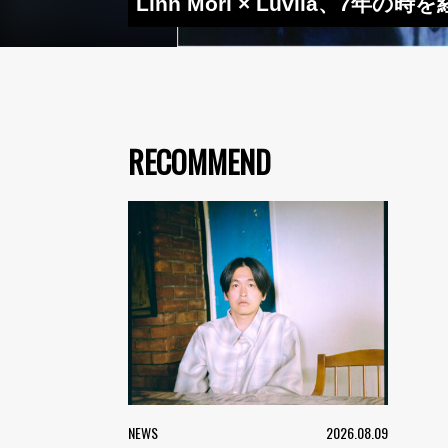
Linn Mori × Luviia、
RECOMMEND
NEWS
2026.08.09