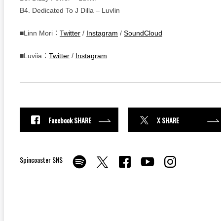
B4. Dedicated To J Dilla – Luvlin
■Linn Mori：
Twitter
/
Instagram
/
SoundCloud
■Luviia：
Twitter
/
Instagram
Facebook SHARE
X SHARE
Spincoaster SNS