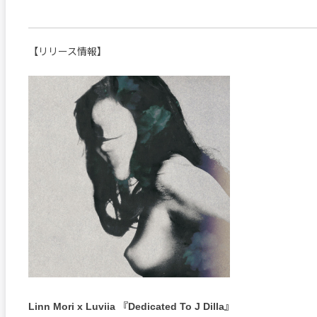
【リリース情報】
Linn Mori x Luviia 『Dedicated To J Dilla』