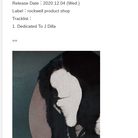
Release Date：2020.12.04 (Wed.)
Label：rockwell product shop
Tracklist：
1. Dedicated To J Dilla
==