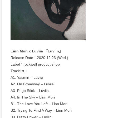
Linn Mori x Luviia 『Luvlin』
Release Date：2020.12.23 (Wed.)
Label：rockwell product shop
Tracklist：
A1. Yasmin – Luviia
A2. On Broadway – Luviia
A3. Pogo Stick – Luviia
A4. In The Sky – Linn Mori
B1. The Love You Left – Linn Mori
B2. Trying To Find A Way – Linn Mori
B3. Dizzy Power – Luvlin