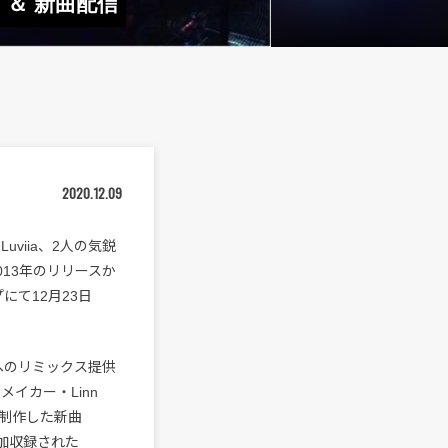
ス ＆ 新曲配信
2020.12.09
uviia、2人の気鋭
013年のリリースか
て12月23日
品へのリミックス提供
イカー・Linn
同制作した新曲
、追加収録された