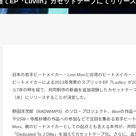
7年の時を経てEP『Luvlin』カセットテープにてリリー
日本の若手ビートメイカー・Linn Moriと台湾のビートメイカー・L
ビートメイカーによる2013年発表のスプリットEP『Luvlin』が2
ら7年の時を経て、共同制作の新曲を追加収録したカセットテープに
（水）にリリースすることが決定した。
野田洋次郎（RADWIMPS）のソロ・プロジェクト、illionの作
やSSW・寺尾紗穂の作品への参加などで注目を集める若手ビートメ
Mori。彼のビートメイカーとしての起点とも言える本作が、共
「Dedicated To J Dilla」を加えてカセットテープ化。さらに