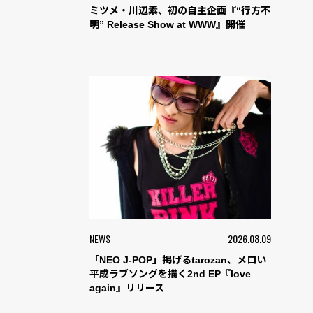
ミツメ・川辺素、初の自主企画『“行方不
明” Release Show at WWW』開催
NEWS
2026.08.09
「NEO J-POP」掲げるtarozan、メロい
平成ラブソングを描く2nd EP『love
again』リリース