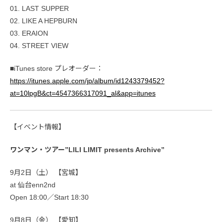
01. LAST SUPPER
02. LIKE A HEPBURN
03. ERAION
04. STREET VIEW
■iTunes store プレオーダー：
https://itunes.apple.com/jp/album/id1243379452?
at=10lpgB&ct=4547366317091_al&app=itunes
【イベント情報】
ワンマン・ツアー”LILI LIMIT presents Archive”
9月2日（土） 【宮城】
at 仙台enn2nd
Open 18:00／Start 18:30
9月8日（金） 【愛知】