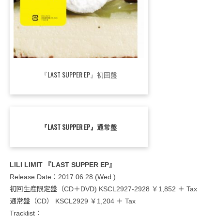
『LAST SUPPER EP』初回盤
『LAST SUPPER EP』通常盤
LILI LIMIT 『LAST SUPPER EP』
Release Date：2017.06.28 (Wed.)
初回生産限定盤（CD＋DVD) KSCL2927-2928 ￥1,852 ＋ Tax
通常盤（CD） KSCL2929 ￥1,204 ＋ Tax
Tracklist：