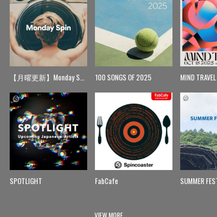
【月曜更新】Monday Spin
100 SONGS OF 2025
MIND TRAVEL
SPOTLIGHT
FabCafe
SUMMER FES
VIEW MORE