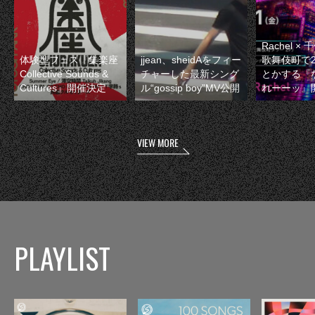
Rachel 
体験型フェス『集楽座
jjean、sheidAをフィー
歌舞伎町で
Collective Sounds &
チャーした最新シング
とかする『
Cultures』開催決定
ル“gossip boy”MV公開
れーーッ』
VIEW MORE
PLAYLIST