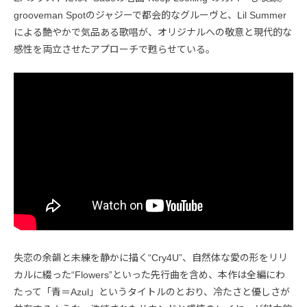
grooveman Spotのジャジーで都会的なグルーヴと、Lil Summer
による艶やかで気品ある歌唱が、オリジナルへの敬意と現代的な
感性を両立させたアプローチで甦らせている。
失恋の余韻と未練を静かに描く“Cry4U”、自然体な愛の形をリリ
カルに綴った“Flowers”といった先行曲を含め、本作は全編にわ
たって「青＝Azul」というタイトルのとおり、冷たさと優しさが