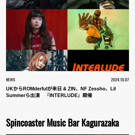
NEWS
2024.10.07
UKからROMderfulが来日 & ZIN、NF Zessho、Lil
Summerら出演 『INTERLUDE』開催
Spincoaster Music Bar Kagurazaka