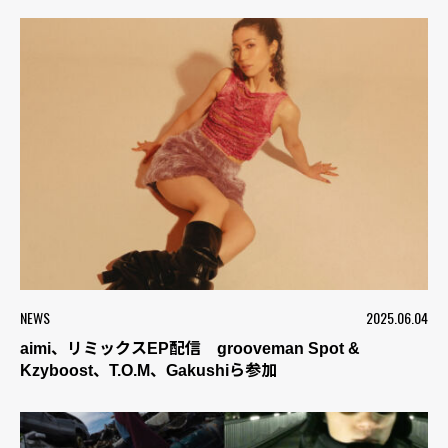
NEWS
2025.06.04
aimi、リミックスEP配信 grooveman Spot &
Kzyboost、T.O.M、Gakushiら参加