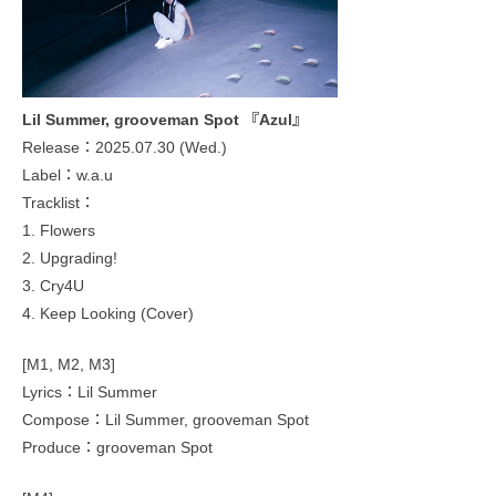
Lil Summer, grooveman Spot 『Azul』
Release：2025.07.30 (Wed.)
Label：w.a.u
Tracklist：
1. Flowers
2. Upgrading!
3. Cry4U
4. Keep Looking (Cover)
[M1, M2, M3]
Lyrics：Lil Summer
Compose：Lil Summer, grooveman Spot
Produce：grooveman Spot