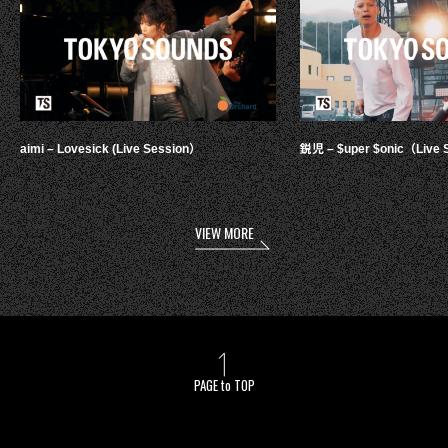
aimi – Lovesick (Live Session）
鋭児 – $uper $onic（Live 
VIEW MORE
PAGE to TOP