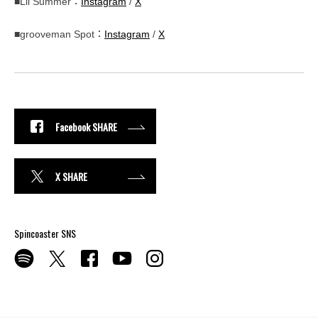
■Lil Summer：
Instagram
/
X
■grooveman Spot：
Instagram
/
X
Facebook SHARE
X SHARE
Spincoaster SNS