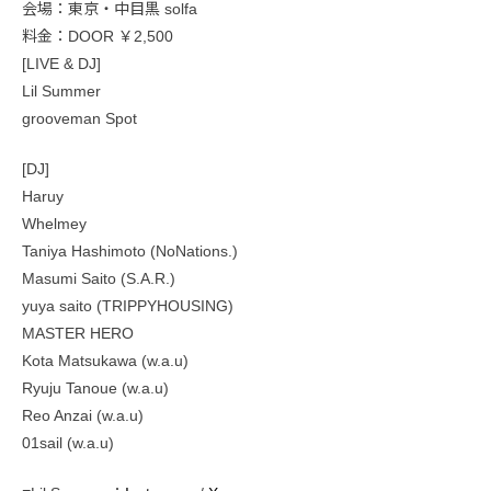
会場：東京・中目黒 solfa
料金：DOOR ￥2,500
[LIVE & DJ]
Lil Summer
grooveman Spot
[DJ]
Haruy
Whelmey
Taniya Hashimoto (NoNations.)
Masumi Saito (S.A.R.)
yuya saito (TRIPPYHOUSING)
MASTER HERO
Kota Matsukawa (w.a.u)
Ryuju Tanoue (w.a.u)
Reo Anzai (w.a.u)
01sail (w.a.u)