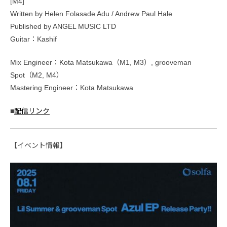
[M4]
Written by Helen Folasade Adu / Andrew Paul Hale
Published by ANGEL MUSIC LTD
Guitar：Kashif
Mix Engineer：Kota Matsukawa（M1, M3）, grooveman
Spot（M2, M4）
Mastering Engineer：Kota Matsukawa
■
配信リンク
【イベント情報】