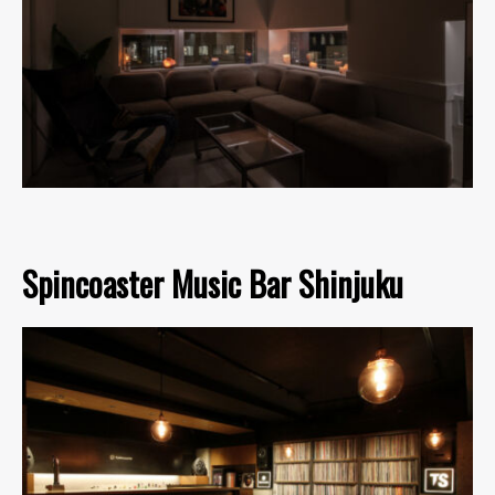
Spincoaster Music Bar Shinjuku