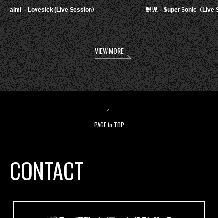
aimi – Lovesick (Live Session）
鋭児 – $uper $onic（Live 
VIEW MORE
PAGE to TOP
CONTACT