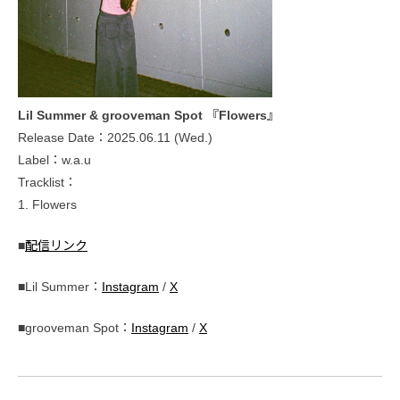
Lil Summer & grooveman Spot 『Flowers』
Release Date：2025.06.11 (Wed.)
Label：w.a.u
Tracklist：
1. Flowers
■
配信リンク
■Lil Summer：
Instagram
/
X
■grooveman Spot：
Instagram
/
X