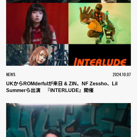
NEWS
2024.10.07
UKからROMderfulが来日 & ZIN、NF Zessho、Lil
Summerら出演 『INTERLUDE』開催