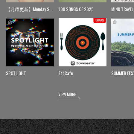
【月曜更新】Monday Spin
100 SONGS OF 2025
MIND TRAVEL
SPOTLIGHT
FabCafe
SUMMER FES
VIEW MORE