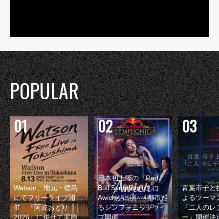
POPULAR
日本初上陸の『Red
Watson、地元・徳島
Bull Symphonic』に
青葉市子と
にてフリーライブ開
Awichが出演 4都市巡
よるツーマ
催 『阿波おどり
るシンフォニックライ
『二人のレ
2026』に併せて実施
ブ開催
ー』開催決