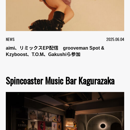
NEWS
2025.06.04
aimi、リミックスEP配信 grooveman Spot &
Kzyboost、T.O.M、Gakushiら参加
Spincoaster Music Bar Kagurazaka