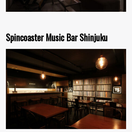
Spincoaster Music Bar Shinjuku