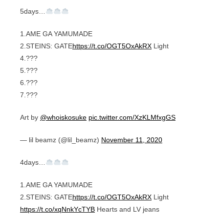
5days…
1.AME GA YAMUMADE
2.STEINS: GATE
https://t.co/OGT5OxAkRX
Light
4.???
5.???
6.???
7.???
Art by
@whoiskosuke
pic.twitter.com/XzKLMfxgGS
— lil beamz (@lil_beamz)
November 11, 2020
4days…
1.AME GA YAMUMADE
2.STEINS: GATE
https://t.co/OGT5OxAkRX
Light
https://t.co/xqNnkYcTYB
Hearts and LV jeans