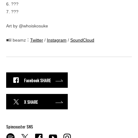
6. ???
7. ???
Art by @whoiskosuke
■lil beamz：
Twitter
/
Instagram
/
SoundCloud
Facebook SHARE
X SHARE
Spincoaster SNS