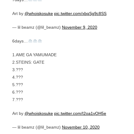
Art by
@whoiskosuke
pic.twitter.com/xbqSg9c8SS
— lil beamz (@lil_beamz)
November 9, 2020
6days…
1.AME GA YAMUMADE
2.STEINS: GATE
3.???
4.???
5.???
6.???
7.???
Art by
@whoiskosuke
pic.twitter.com/I2oa1vOH5e
— lil beamz (@lil_beamz)
November 10, 2020