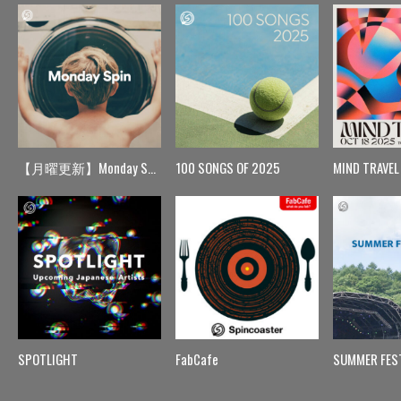
【月曜更新】Monday Spin
100 SONGS OF 2025
MIND TRAVEL
SPOTLIGHT
FabCafe
SUMMER FES