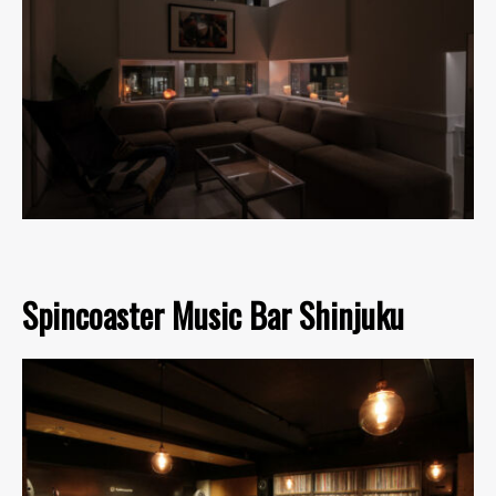
Spincoaster Music Bar Shinjuku