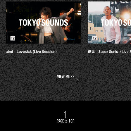
aimi – Lovesick (Live Session）
鋭児 – $uper $onic（Live 
VIEW MORE
PAGE to TOP