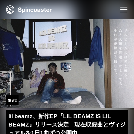
Skip
to
content
NEWS
lil beamz、新作EP『LIL BEAMZ IS LIL
BEAMZ』リリース決定 現在収録曲とヴィジ
ュアルを1日1曲ずつ公開中