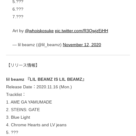
5.???
6.???
7.???
Art by
@whoiskosuke
pic.twitter.com/R3QwjzEiHH
— lil beamz (@lil_beamz)
November 12, 2020
【リリース情報】
lil beamz 『LIL BEAMZ IS LIL BEAMZ』
Release Date：2020.11.16 (Mon.)
Tracklist：
1. AME GA YAMUMADE
2. STEINS: GATE
3. Blue Light
4. Chrome Hearts and LV jeans
5. ???