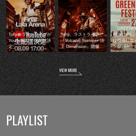
『GREENR
Tohjiのラストライブが
Tohji、ラストライブ
FESTIVAL
YouTubeにて生配信決
『Volcanic Summer 頂
は横浜に加
定
上 Dimension』開催
ケンパーク
VIEW MORE
PLAYLIST