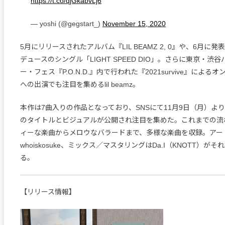
https://t.co/qjGkabvLj6
— yoshi (@gegstart_)
November 15, 2020
5月にリリースされたアルバム『LIL BEAMZ 2, 0』や、6月に発
デュースのシングル「LIGHT SPEED DIO」。さらに東京・渋
ー・フェス『P.O.N.D.』内で行われた『2021survive』によ
への出演でも注目を集めるlil beamz。
本作は7曲入りの作品となっており、SNSにて11月9日（月）より
のタイトルとビジュアルが公開され注目を集めた。これまでの流
ィーな楽曲からメロウなバラードまで、多様な楽曲を収録。アー
whoiskosuke、ミックス／マスタリングはDa.I（KNOTT）が
る。
【リリース情報】