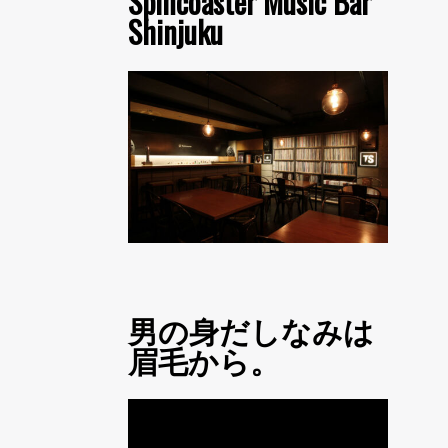
Spincoaster Music Bar
Shinjuku
男の身だしなみは
眉毛から。