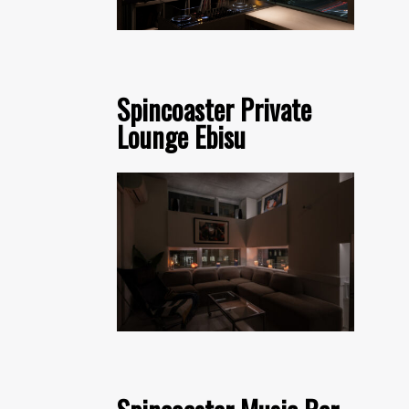
Spincoaster Private
Lounge Ebisu