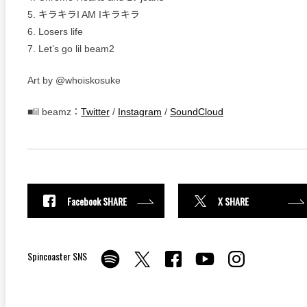
5. キラキラI AM Iキラキラ
6. Losers life
7. Let’s go lil beam2
Art by @whoiskosuke
■lil beamz：
Twitter
/
Instagram
/
SoundCloud
Facebook SHARE
X SHARE
Spincoaster SNS