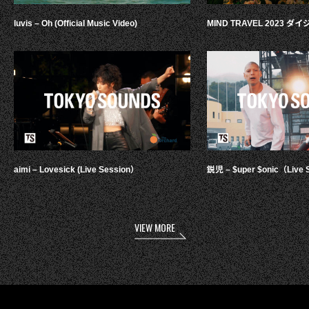
luvis – Oh (Official Music Video)
MIND TRAVEL 2023 
aimi – Lovesick (Live Session）
鋭児 – $uper $onic（Live 
VIEW MORE