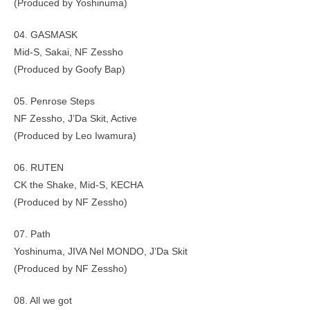
(Produced by Yoshinuma)
04. GASMASK
Mid-S, Sakai, NF Zessho
(Produced by Goofy Bap)
05. Penrose Steps
NF Zessho, J’Da Skit, Active
(Produced by Leo Iwamura)
06. RUTEN
CK the Shake, Mid-S, KECHA
(Produced by NF Zessho)
07. Path
Yoshinuma, JIVA Nel MONDO, J’Da Skit
(Produced by NF Zessho)
08. All we got