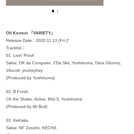
Oll Korrect 『VARIETY』
Release Date：2020.11.13 (Fri.)*
Tracklist：
01. Livin’ Proof
Sakai, OK da Computer, J’Da Skit, Yoshinuma, Dara Gloomy,
18scott, youheyhey
(Produced by Yoshinuma)
02. B Fresh
CK the Shake, Active, Mid-S, Yoshinuma
(Produced by Mr.Bud)
03. Keihaku
Sakai, NF Zessho, KECHA