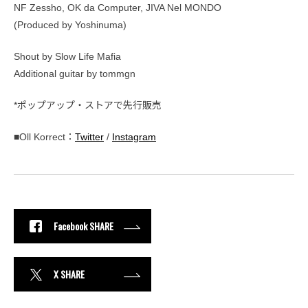
NF Zessho, OK da Computer, JIVA Nel MONDO
(Produced by Yoshinuma)
Shout by Slow Life Mafia
Additional guitar by tommgn
*ポップアップ・ストアで先行販売
■Oll Korrect：
Twitter
/
Instagram
Facebook SHARE
X SHARE