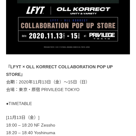
『LFYT × OLL KORRECT COLLABORATION POP UP
STORE』
会期：2020年11月13日（金）〜15日（日）
会場：東京・原宿 PRIVILEGE TOKYO
●TIMETABLE
[11月13日（金）]
18:00 – 18:20 NF Zessho
18:20 – 18:40 Yoshinuma