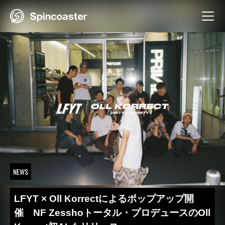
Skip
to
content
NEWS
LFYT × Oll Korrectによるポップアップ開
催 NF Zesshoトータル・プロデュースのOll