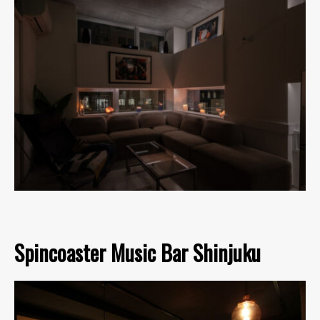
Spincoaster Music Bar Shinjuku