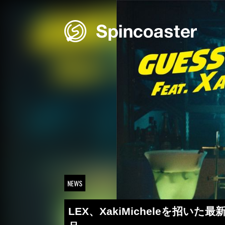
Skip
to
content
NEWS
LEX、XakiMicheleを招い