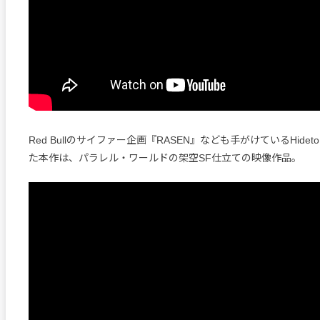
Red Bullのサイファー企画『RASEN』なども手がけているHideto
た本作は、パラレル・ワールドの架空SF仕立ての映像作品。