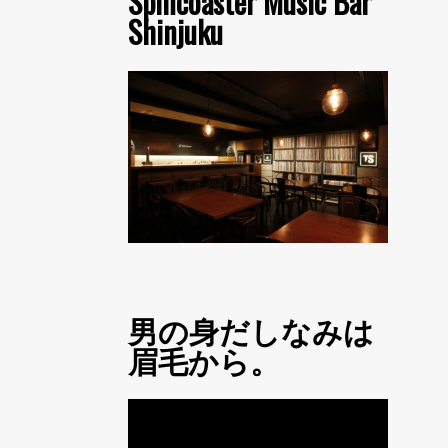
Spincoaster Music Bar
Shinjuku
男の身だしなみは
眉毛から。