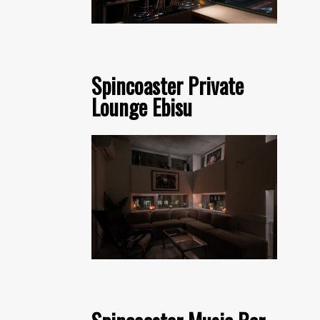
Spincoaster Private
Lounge Ebisu