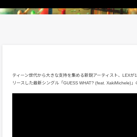
ティーン世代から大きな支持を集める新鋭アーティスト、LEXが1
リースした最新シングル「GUESS WHAT? (feat. XakiMichel