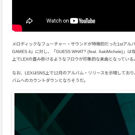
メロディックなフューチャー・サウンドが特徴的だった1stアルバム
GAMES 4』に対し、「GUESS WHAT? (feat. XakiMichel
上でLEXの畳み掛けるようなフロウが印象的な楽曲となっている
なお、LEXはSNS上で12月のアルバム・リリースを示唆しており
バムへのカウントダウンとなりそうだ。