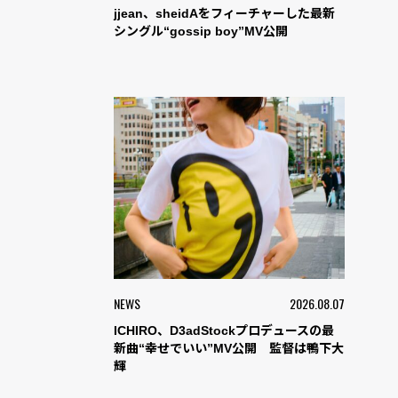
jjean、sheidAをフィーチャーした最新
シングル“gossip boy”MV公開
NEWS
2026.08.07
ICHIRO、D3adStockプロデュースの最
新曲“幸せでいい”MV公開 監督は鴨下大
輝