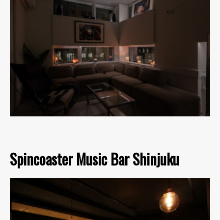
Spincoaster Music Bar Shinjuku