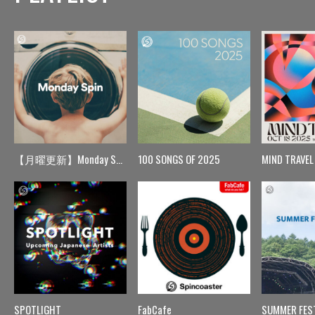
【月曜更新】Monday Spin
100 SONGS OF 2025
MIND TRAVEL
SPOTLIGHT
FabCafe
SUMMER FES