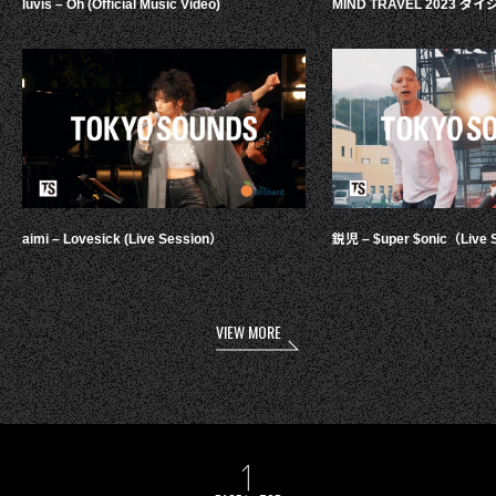
luvis – Oh (Official Music Video)
MIND TRAVEL 2023 
aimi – Lovesick (Live Session）
鋭児 – $uper $onic（Live 
VIEW MORE