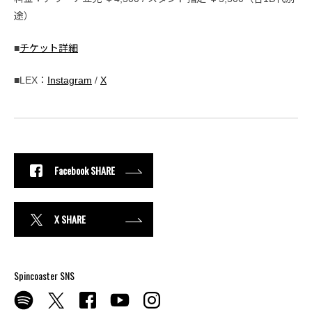
途）
■
チケット詳細
■LEX：
Instagram
/
X
Facebook SHARE
X SHARE
Spincoaster SNS