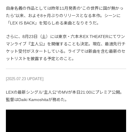
自身名義の作品としては昨年11月発表の“この世界に国が無かっ
たら”以来、およそ8ヶ月ぶりのリリースとなる本作。シーンに
「LEX IS BACK」を知らしめる楽曲となりそうだ。
さらに、8月23日（土）には東京・六本木EX THEATERにてワン
マンライブ『主人公』を開催することも決定。現在、最速先行チ
ケット受付がスタートしている。ライブでは新曲を含む最新のセ
ットリストを披露する予定とのこと。
[2025.07.23 UPDATE]
LEXの最新シングル“主人公”のMVが本日21:00にプレミア公開。
監督はDaiki Kamoshitaが務めた。