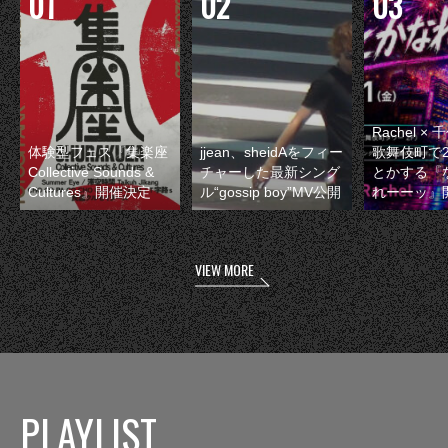
Rachel 
体験型フェス『集楽座
jjean、sheidAをフィー
歌舞伎町で
Collective Sounds &
チャーした最新シング
とかする『
Cultures』開催決定
ル“gossip boy”MV公開
れーーッ』
VIEW MORE
PLAYLIST