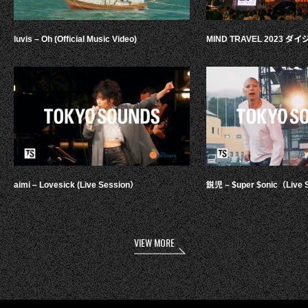
luvis – Oh (Official Music Video)
MIND TRAVEL 2023 
aimi – Lovesick (Live Session）
鋭児 – $uper $onic（Live 
VIEW MORE