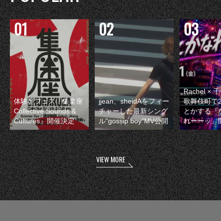
Rachel 
体験型フェス『集楽座
jjean、sheidAをフィー
歌舞伎町で
Collective Sounds &
チャーした最新シング
とかする『
Cultures』開催決定
ル“gossip boy”MV公開
れーーッ』
VIEW MORE