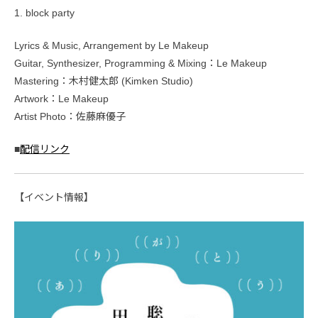
1. block party
Lyrics & Music, Arrangement by Le Makeup
Guitar, Synthesizer, Programming & Mixing：Le Makeup
Mastering：木村健太郎 (Kimken Studio)
Artwork：Le Makeup
Artist Photo：佐藤麻優子
■
配信リンク
【イベント情報】