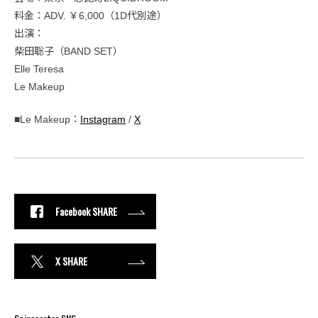
料金：ADV. ￥6,000（1D代別途）
出演：
柴田聡子（BAND SET）
Elle Teresa
Le Makeup
■Le Makeup：
Instagram
/
X
Facebook SHARE
X SHARE