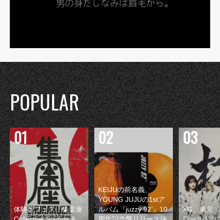
POPULAR
KEIJUの前名義、
YOUNG JUJUの1stア
体験型フェス『集楽座
ルバム『juzzy 92’』10
XG、東京
Collective Sounds &
周年記念盤リリース決
ワールドツ