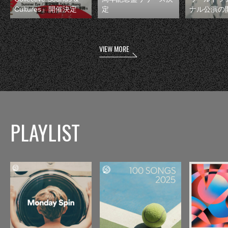
Cultures』開催決定
定
ナル公演の
VIEW MORE
PLAYLIST