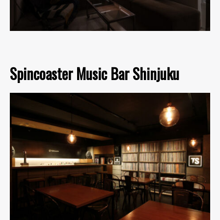
Spincoaster Music Bar Shinjuku