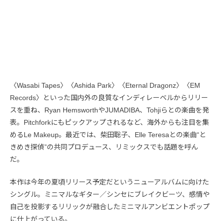
〈Wasabi Tapes〉〈Ashida Park〉〈Eternal Dragonz〉〈EM
Records〉といった国内外の良質なインディレーベルからリリー
スを重ね、Ryan HemsworthやJUMADIBA、Tohjiらとの楽曲を発
表。Pitchforkにもピックアップされるなど、海外からも注目を集
めるLe Makeup。最近では、柴田聡子、Elle Teresaとの楽曲“と
きめき探偵”の共同プロデュース、リミックスでも話題を呼ん
だ。
本作は今年の夏頃リリース予定だというニューアルバムに向けた
シングル。ミニマルなギター／シンセにブレイクビーツ、感情や
自己を投影するリリックが融合したミニマルアンビエントポップ
に仕上がっている。