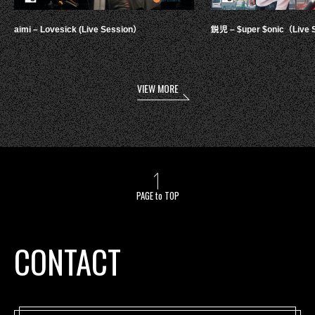
aimi – Lovesick (Live Session）
鋭児 – $uper $onic（Live 
VIEW MORE
PAGE to TOP
CONTACT