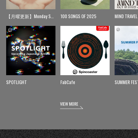
【月曜更新】Monday Spin
100 SONGS OF 2025
MIND TRAVEL
SPOTLIGHT
FabCafe
SUMMER FES
VIEW MORE