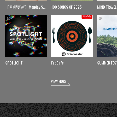
【月曜更新】Monday Spin
100 SONGS OF 2025
MIND TRAVEL
SPOTLIGHT
FabCafe
SUMMER FES
VIEW MORE