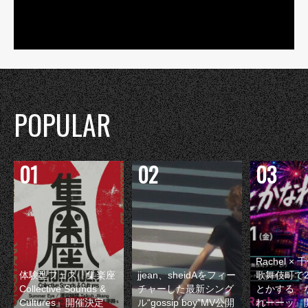
POPULAR
Rachel 
体験型フェス『集楽座
jjean、sheidAをフィー
歌舞伎町で
Collective Sounds &
チャーした最新シング
とかする『
Cultures』開催決定
ル“gossip boy”MV公開
れーーッ』