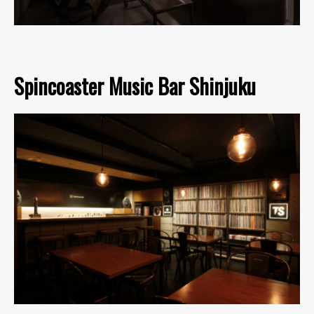
Spincoaster Music Bar Shinjuku