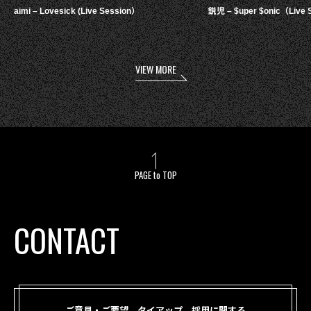
aimi – Lovesick (Live Session）
鋭児 – $uper $onic（Live 
VIEW MORE
PAGE to TOP
CONTACT
ご意見・ご要望、タイアップ、採用に関する