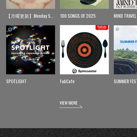
【月曜更新】Monday Spin
100 SONGS OF 2025
MIND TRAVEL
SPOTLIGHT
FabCafe
SUMMER FES
VIEW MORE