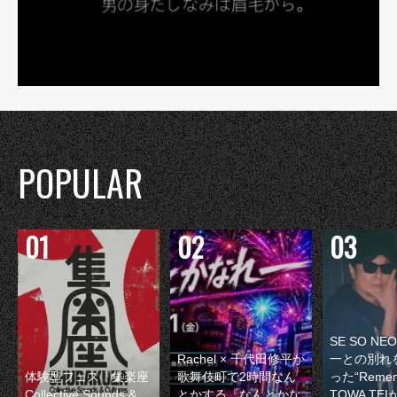
POPULAR
SE SO N
Rachel × 千代田修平が
一との別れ
体験型フェス『集楽座
歌舞伎町で2時間なん
った“Remem
Collective Sounds &
とかする『なんとかな
TOWA TE