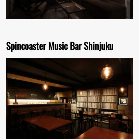
Spincoaster Music Bar Shinjuku