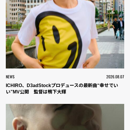
NEWS
2026.08.07
ICHIRO、D3adStockプロデュースの最新曲“幸せでい
い”MV公開 監督は鴨下大輝