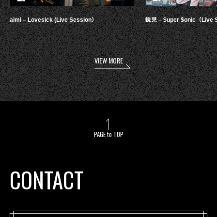
aimi – Lovesick (Live Session）
鋭児 – $uper $onic（Live 
VIEW MORE
PAGE to TOP
CONTACT