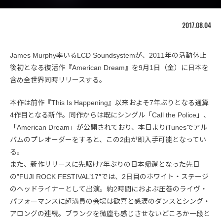
2017.08.04
James Murphy率いるLCD Soundsystemが、2011年の活動休止
後初となる復活作『American Dream』を9月1日（金）に日本を
含め全世界同時リリースする。
本作は前作『This Is Happening』以来およそ7年ぶりとなる通算
4作目となる新作。同作からは既にシングル「Call the Police」、
「American Dream」が公開されており、本日よりiTunesでアル
バムのプレオーダーをすると、この2曲が即入手可能となってい
る。
また、新作リリースに先駆け7年ぶりの日本帰還となった先日
の”FUJI ROCK FESTIVAL’17″では、2日目のホワイト・ステージ
のヘッドライナーとして出演。約2時間におよぶ圧巻のライヴ・
パフォーマンスに超満員の会場は歓喜と感涙のダンスとシング・
アロングの連続。ブランクを微塵も感じさせないどころか一段と