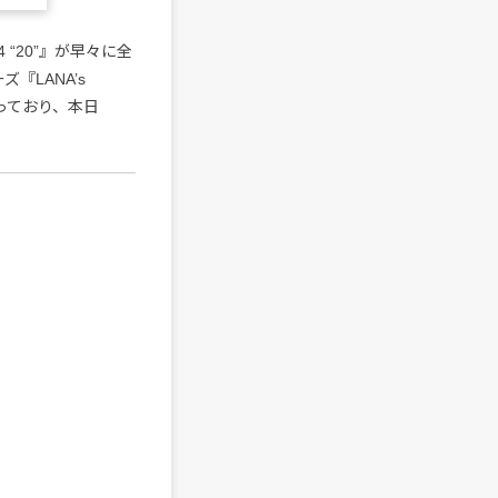
4 “20”』が早々に全
『LANA’s
なっており、本日