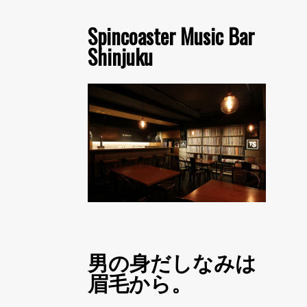
Spincoaster Music Bar
Shinjuku
男の身だしなみは
眉毛から。