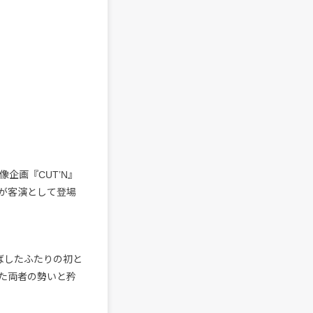
企画『CUT’N』
が客演として登場
ばしたふたりの初と
た両者の勢いと矜