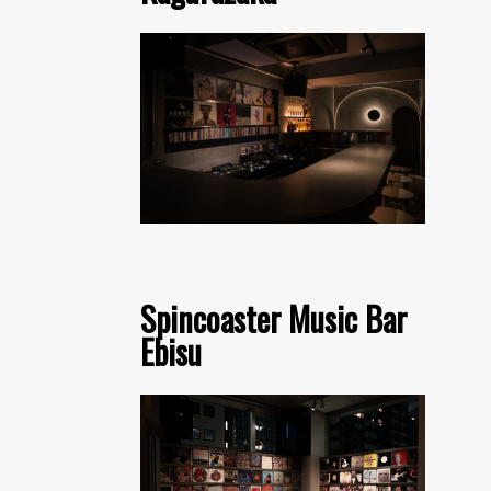
Spincoaster Music Bar
Ebisu