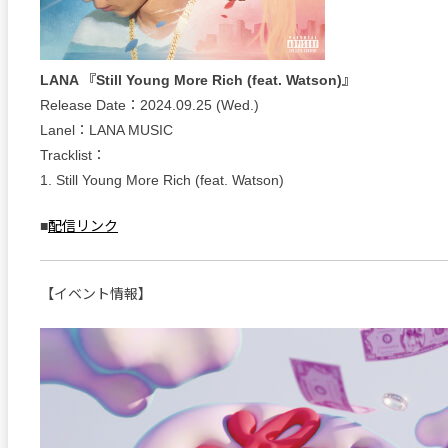
LANA 『Still Young More Rich (feat. Watson)』
Release Date：2024.09.25 (Wed.)
Lanel：LANA MUSIC
Tracklist：
1. Still Young More Rich (feat. Watson)
■
配信リンク
【イベント情報】