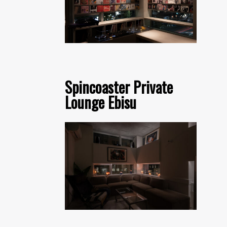
Spincoaster Private
Lounge Ebisu