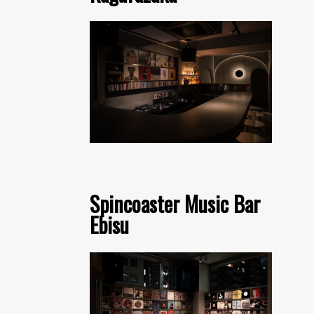
Spincoaster Music Bar
Ebisu