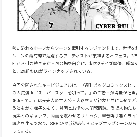
勢い溢れるホープからシーンを牽引するレジェンドまで、世代を
シーンの最前線で活躍するアーティストが集結する本フェス。3
回から引き続き東京・お台場を舞台に、初の2デイズ開催。総勢5
と、29組のDJがラインナップされている。
今回公開されたキービジュアルは、『週刊ビッグコミックスピリ
の人気漫画『スーパースターを唄って。』の作者・薄場圭が担当
を唄って。』は元売人の主人公・大路雪人が親友と共に音楽でど
うともがく様子を描く、貧困と友情の人間叙情詩。登場人物たち
現実とのギャップ、内面を震わせるリリック、轟音鳴り響くライ
読者を生んでおり、SEEDAや渡辺志保らヒップホップシーンか
っている。