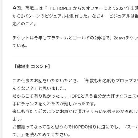
今回、薄場圭は『THE HOPE』からのオファーにより2024年
から2パターンのビジュアルを制作した。なおキービジュアルは
定とのこと。
チケットは今年もプラチナムとゴールドの2券種で、2daysチケ
ている。
【薄場圭 コメント】
この仕事のお話をいただいたとき、「部数も知名度もプロップス
んくない？」と思いました。
だからこそ有り難かったし、HOPEと言う自分が大好きなフェス
手にチャンスをくれたのが嬉しかったです。
来年も当たり前のようにお声がけ頂けるくらい気張るのが恩返し
ます。
お前誰ってなってると思うんでHOPEの帰りに道にでも、『スー
て。』を読んでみてください。