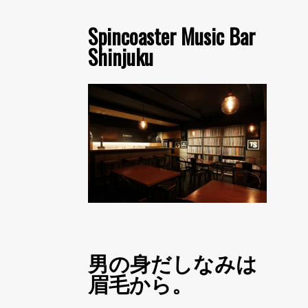
Spincoaster Music Bar
Shinjuku
男の身だしなみは
眉毛から。