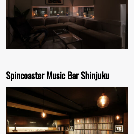
Spincoaster Music Bar Shinjuku