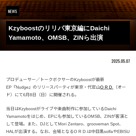
NEWS
Kzyboostのリリパ東京編にDaichi
Yamamoto、OMSB、ZINら出演
2025.05.07
プロデューサー／トークボクサーのKzyboostが最新
EP『Nudge』のリリースパーティが東京・代官山
O R D.
（オー
ド）にて6月8日（日）に開催される。
当日はKzyboostがライブや楽曲制作に参加しているDaichi
Yamamotoをはじめ、EPにも参加しているOMSB、ZINが客演と
して登場。また、DJとしてMori Zentaro、grooveman Spot、
HALが出演する。なお、会場となるO R D.は中目黒solfaやEBISU