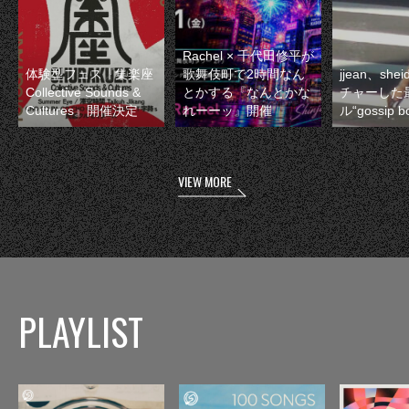
Rachel × 千代田修平が
体験型フェス『集楽座
歌舞伎町で2時間なん
jjean、sh
Collective Sounds &
とかする『なんとかな
チャーした
Cultures』開催決定
れーーッ』開催
ル“gossip 
VIEW MORE
PLAYLIST