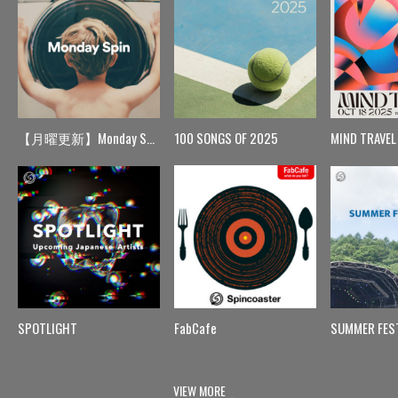
【月曜更新】Monday Spin
100 SONGS OF 2025
MIND TRAVEL
SPOTLIGHT
FabCafe
SUMMER FES
VIEW MORE