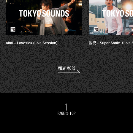
aimi – Lovesick (Live Session）
鋭児 – $uper $onic（Live 
VIEW MORE
PAGE to TOP