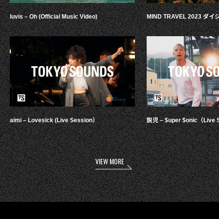
luvis – Oh (Official Music Video)
MIND TRAVEL 2023 
aimi – Lovesick (Live Session）
鋭児 – $uper $onic（Live 
VIEW MORE