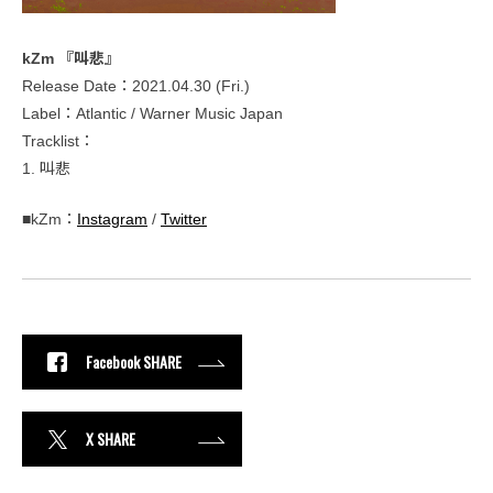
kZm 『叫悲』
Release Date：2021.04.30 (Fri.)
Label：Atlantic / Warner Music Japan
Tracklist：
1. 叫悲
■kZm：
Instagram
/
Twitter
Facebook SHARE
X SHARE