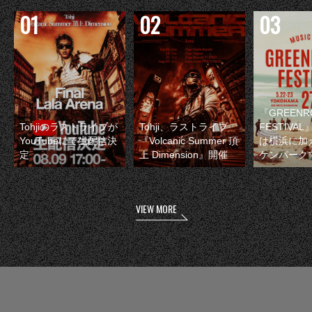
『GREENR
Tohjiのラストライブが
Tohji、ラストライブ
FESTIVAL
YouTubeにて生配信決
『Volcanic Summer 頂
は横浜に加
定
上 Dimension』開催
ケンパーク
VIEW MORE