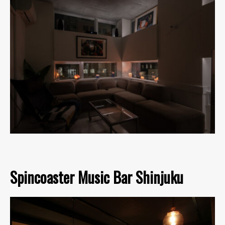
Spincoaster Music Bar Shinjuku