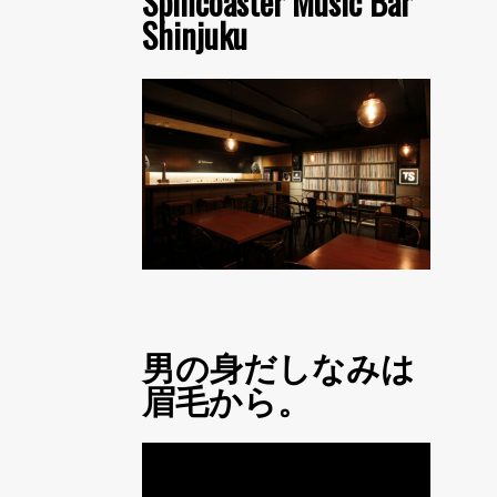
Spincoaster Music Bar
Shinjuku
男の身だしなみは
眉毛から。