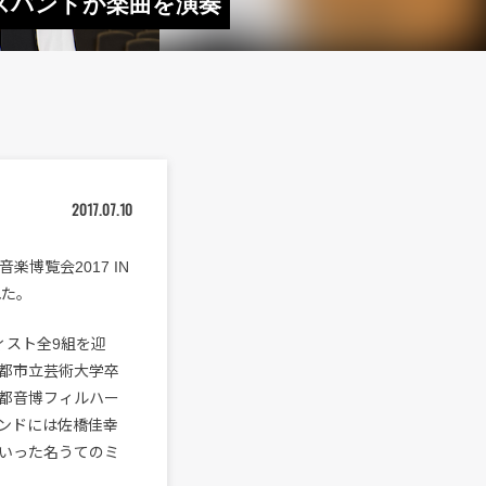
スバンドが楽曲を演奏
2017.07.10
博覧会2017 IN
れた。
ィスト全9組を迎
都市立芸術大学卒
都音博フィルハー
ンドには佐橋佳幸
.）といった名うてのミ