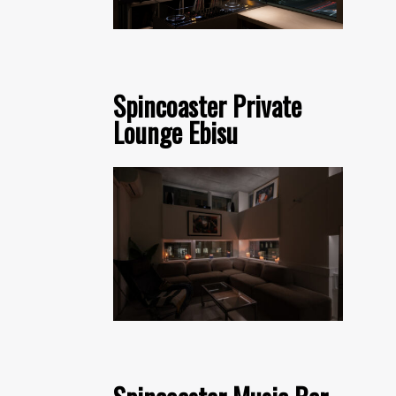
Spincoaster Private
Lounge Ebisu