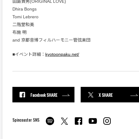
田島貴男(ORIGINAL LOVE)
Dhira Bongs
Tomi Lebrero
二階堂和美
布施 明
and 京都音博フィルハーモニー管弦楽団
■イベント詳細：
kyotoonpaku.net/
Facebook SHARE
X SHARE
Spincoaster SNS