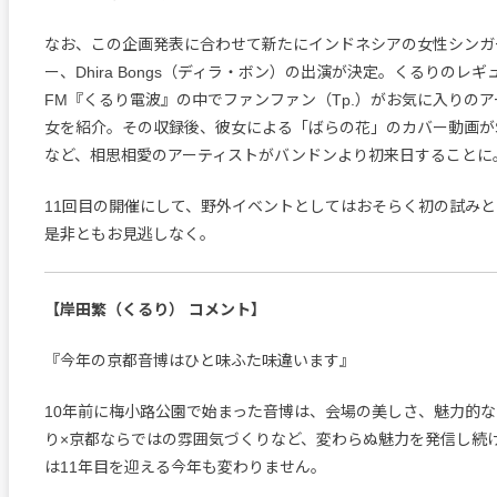
なお、この企画発表に合わせて新たにインドネシアの女性シンガ
ー、Dhira Bongs（ディラ・ボン）の出演が決定。くるりのレギ
FM『くるり電波』の中でファンファン（Tp.）がお気に入りの
女を紹介。その収録後、彼女による「ばらの花」のカバー動画が
など、相思相愛のアーティストがバンドンより初来日することに
11回目の開催にして、野外イベントとしてはおそらく初の試み
是非ともお見逃しなく。
【岸田繁（くるり） コメント】
『今年の京都音博はひと味ふた味違います』
10年前に梅小路公園で始まった音博は、会場の美しさ、魅力的
り×京都ならではの雰囲気づくりなど、変わらぬ魅力を発信し続
は11年目を迎える今年も変わりません。