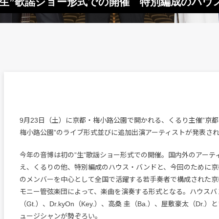
“生”歌謡ショー形式での開催 特別編成のハウ
9月23日（土）に京都・梅小路公園で開かれる、くるり主催”京都音楽
梅小路公園”のライブ形式並びに追加出演アーティストが発表さ
今年の音博は初の”生”歌謡ショー形式での開催。国内外のアーテ
え、くるりの他、特別編成のハウス・バンドと、今回のために京
のメンバーを中心として全国で活躍する若手奏者で構成された京
モニー管弦楽団によって、楽曲を演奏する形式となる。ハウスバ
（Gt.）、Dr.kyOn（Key.）、高桑 圭（Ba.）、屋敷豪太（Dr
ュージシャンが勢ぞろい。