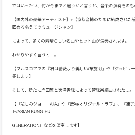
ではいったい、何が今までと違うかと言うと、音楽の演奏そのも
【国内外の豪華アーティスト】+【京都音博のために結成された
固める名うてのミュージシャン】
によって、多くの素晴らしい名曲やヒット曲が演奏されます。
わかりやすく言うと…。
【フルスコアでの『君は薔薇より美しい/布施明』や『ジュビリー
奏します】
そして、新たに岸田繁と徳澤青弦によって管弦楽編曲された…。
【『悲しみジョニー/UA』や『接吻/オリジナル・ラブ』、『迷
ト/ASIAN KUNG-FU
GENERATION』などを演奏します】