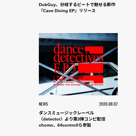
DubGuy、分岐するビートで魅せる新作
『Cave Diving EP』リリース
NEWS
2026.08.07
ダンスミュージックレーベル
〈detector〉より第3弾コンピ配信
chomo、64controllら参加