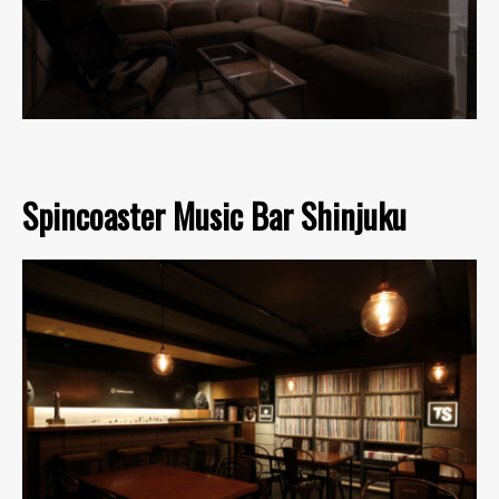
Spincoaster Music Bar Shinjuku