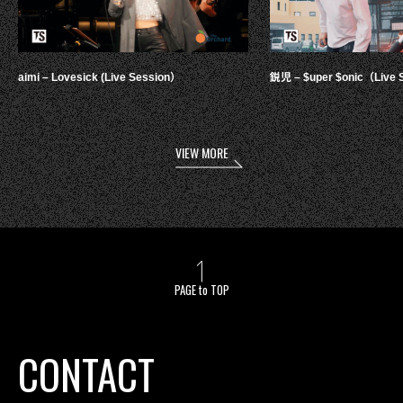
aimi – Lovesick (Live Session）
鋭児 – $uper $onic（Live 
VIEW MORE
PAGE to TOP
CONTACT