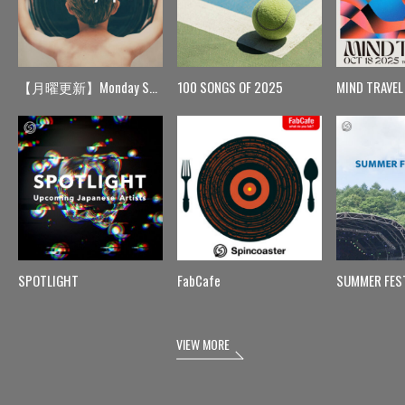
【月曜更新】Monday Spin
100 SONGS OF 2025
MIND TRAVEL
SPOTLIGHT
FabCafe
SUMMER FES
VIEW MORE