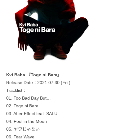
Kvi Baba 『Toge ni Bara』
Release Date：2021.07.30 (Fri.)
Tracklist：
01. Too Bad Day But…
02. Toge ni Bara
03. After Effect feat. SALU
04. Fool in the Moon
05. ヤワじゃない
06. Tear Wave