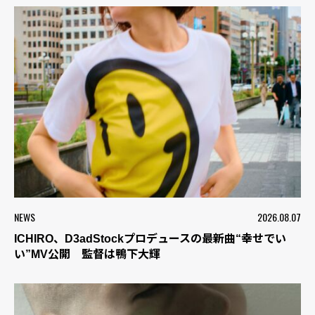
NEWS
2026.08.07
ICHIRO、D3adStockプロデュースの最新曲“幸せでい
い”MV公開 監督は鴨下大輝