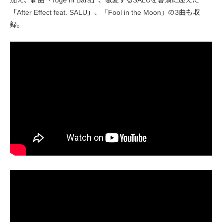
加え、新曲「Toge ni Bara」、敬愛するSALUを客演に迎えた
「After Effect feat. SALU」、「Fool in the Moon」の3曲も収
録。