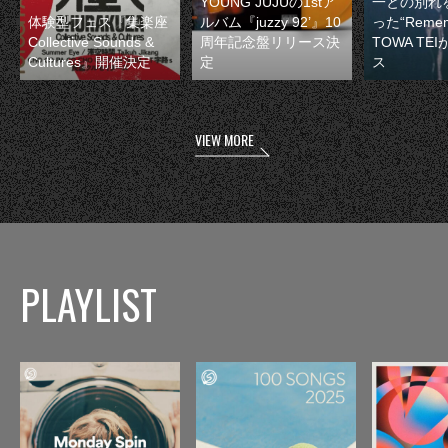
YOUNG JUJUの1stア
一との別れ
体験型フェス『集楽座
ルバム『juzzy 92’』10
った“Remem
Collective Sounds &
周年記念盤リリース決
TOWA TE
Cultures』開催決定
定
ス
VIEW MORE
PLAYLIST