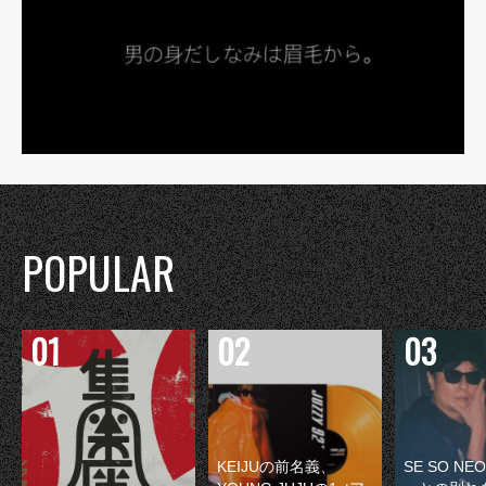
POPULAR
KEIJUの前名義、
SE SO N