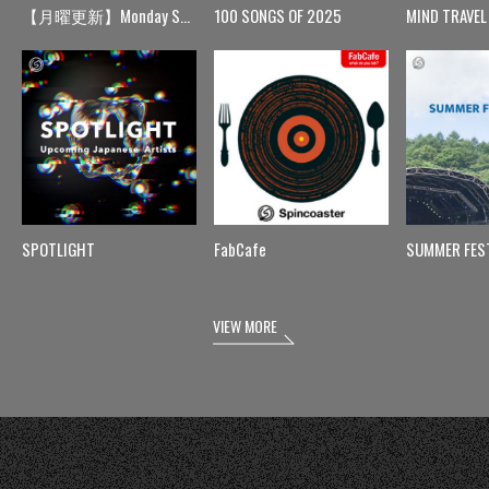
【月曜更新】Monday Spin
100 SONGS OF 2025
MIND TRAVEL
SPOTLIGHT
FabCafe
SUMMER FES
VIEW MORE