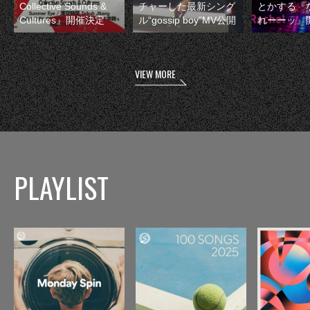
Collective Sounds &
チャーした最新シング
とかする『
Cultures』開催決定
ル“gossip boy”MV公開
れーーッ』
VIEW MORE
PLAYLIST