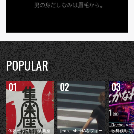
POPULAR
Rachel 
体験型フェス『集楽座
jjean、sheidAをフィー
歌舞伎町で