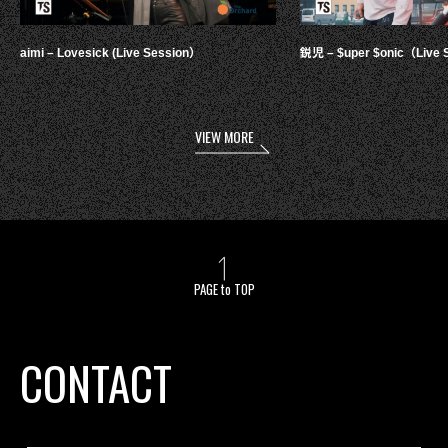
aimi – Lovesick (Live Session）
鋭児 – $uper $onic（Live 
VIEW MORE
PAGE to TOP
CONTACT