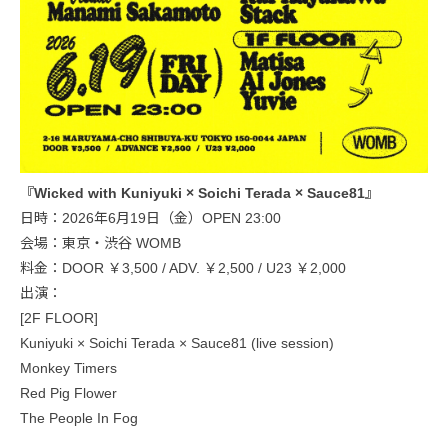
『Wicked with Kuniyuki × Soichi Terada × Sauce81』
日時：2026年6月19日（金）OPEN 23:00
会場：東京・渋谷 WOMB
料金：DOOR ￥3,500 / ADV. ￥2,500 / U23 ￥2,000
出演：
[2F FLOOR]
Kuniyuki × Soichi Terada × Sauce81 (live session)
Monkey Timers
Red Pig Flower
The People In Fog