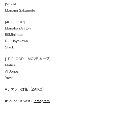
[VISUAL]
Manami Sakamoto
[4F FLOOR]
Manaha (An toi)
50Minimals
Rui Hayakawa
Stack
[1F FLOOR – MOVE ムーブ]
Matisa
Al Jones
Yuvie
■
チケット詳細（ZAIKO）
■Sound Of Vast：
Instagram