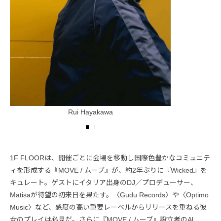
Rui Hayakawa
1F FLOORは、開催ごとに会場を移動し国際色豊かなコミュニテ
ィを形成する『MOVE / ムーブ』が、約2年ぶりに『Wicked』を
キュレート。ゲストにイタリア出身のDJ／プロデューサー、
Matisaが待望の初来日を果たす。〈Gudu Records〉や〈Optimo
Music〉など、感度の高い重要レーベルからリリースを重ねる彼
女のプレイは必見だ。さらに『MOVE / ムーブ』設立者のAl