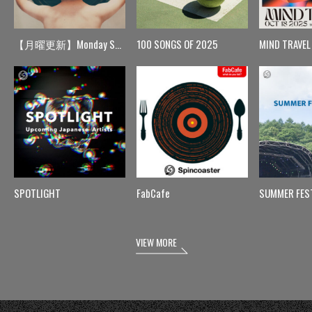
【月曜更新】Monday Spin
100 SONGS OF 2025
MIND TRAVEL
SPOTLIGHT
FabCafe
SUMMER FES
VIEW MORE