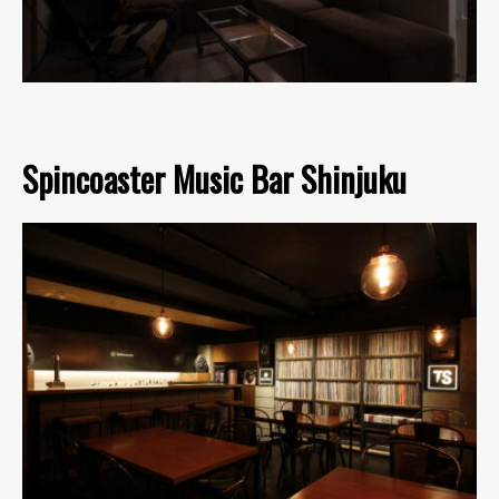
Spincoaster Music Bar Shinjuku