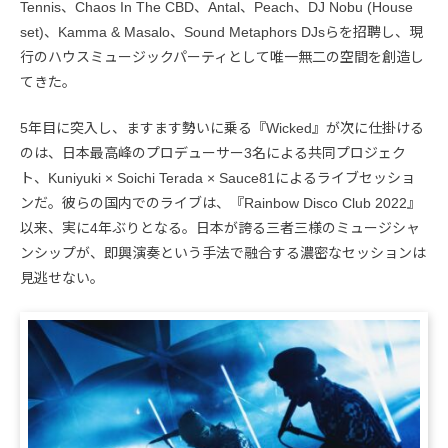
Tennis、Chaos In The CBD、Antal、Peach、DJ Nobu (House
set)、Kamma & Masalo、Sound Metaphors DJsらを招聘し、現
行のハウスミュージックパーティとして唯一無二の空間を創造し
てきた。
5年目に突入し、ますます勢いに乗る『Wicked』が次に仕掛ける
のは、日本最高峰のプロデューサー3名による共同プロジェク
ト、Kuniyuki × Soichi Terada × Sauce81によるライブセッショ
ンだ。彼らの国内でのライブは、『Rainbow Disco Club 2022』
以来、実に4年ぶりとなる。日本が誇る三者三様のミュージシャ
ンシップが、即興演奏という手法で融合する濃密なセッションは
見逃せない。