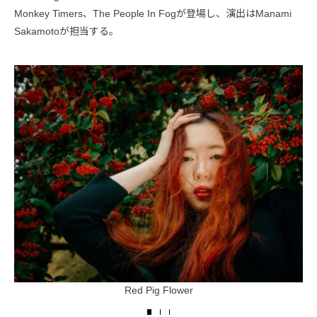
Monkey Timers、The People In Fogが登場し、演出はManami
Sakamotoが担当する。
Red Pig Flower