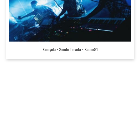
Kuniyuki × Soichi Terada × Sauce81