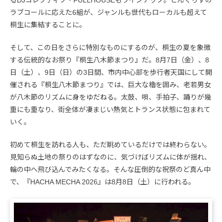
るDJコレクティブ・FULLHOUSEもラインナップ。どんぐりずの
ラブコールに応えた6組が、ジャンルも世代もローカルも超えて
桐生に集結することに。
そして、この日をさらに特別なものにするのが、桐生の夏を象徴
する伝統的なお祭り『桐生八木節まつり』だ。8月7日（金）、8
日（土）、9日（日）の3日間、市内中心部を歩行者天国にして開
催される『桐生八木節まつり』では、巨大な櫓を囲み、老若男女
が八木節のリズムに身をゆだねる。太鼓、唄、手拍子、踊りが幾
重にも重なり、街全体が凄まじい熱気とトランス状態に包まれて
いく。
初めて桐生を訪れる人も、ただ眺めているだけでは終わらない。
見知らぬ土地の祭りのはずなのに、気づけばリズムに体が揺れ、
輪の中へ飛び込んでみたくなる。そんな圧倒的な祝祭のど真ん中
で、『HACHA MECHA 2026』は8月8日（土）に行われる。