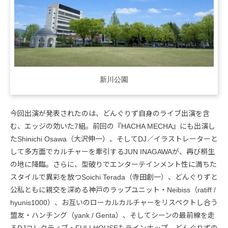
新川公園
今回出演が発表されたのは、どんぐりず自身のライブ出演を含
む、エッジの効いた7組。前回の『HACHA MECHA』にも出演し
たShinichi Osawa（大沢伸一）、そしてDJ／イラストレーターと
して多方面でカルチャーを牽引するJUN INAGAWAが、再び桐生
の地に降臨。さらに、型破りでエンターテインメント性に満ちた
スタイルで異彩を放つSoichi Terada（寺田創一）、どんぐりずと
公私ともに親交を深める神戸のラップユニット・Neibiss（ratiff /
hyunis1000）、お互いのローカルカルチャーをリスペクトし合う
盟友・ハンチング（yank / Genta）、そしてシーンの最前線を走