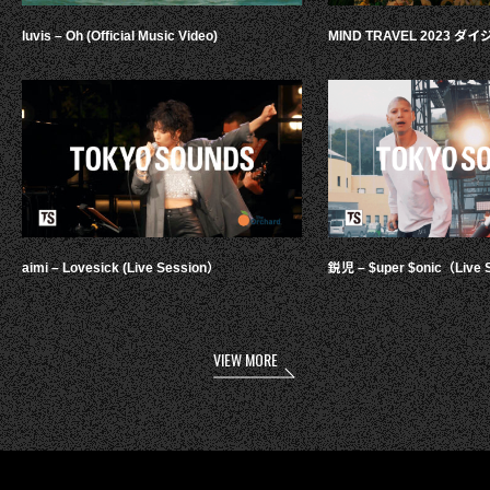
luvis – Oh (Official Music Video)
MIND TRAVEL 2023 
aimi – Lovesick (Live Session）
鋭児 – $uper $onic（Live 
VIEW MORE