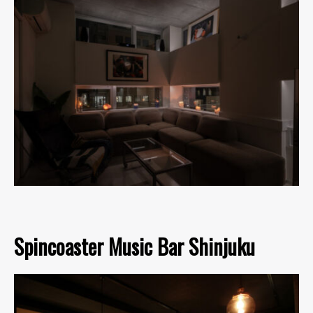
Spincoaster Music Bar Shinjuku