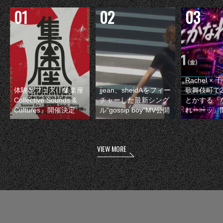
Rachel 
体験型フェス『集楽座
jjean、sheidAをフィー
歌舞伎町で
Collective Sounds &
チャーした最新シング
とかする『
Cultures』開催決定
ル“gossip boy”MV公開
れーーッ』
VIEW MORE