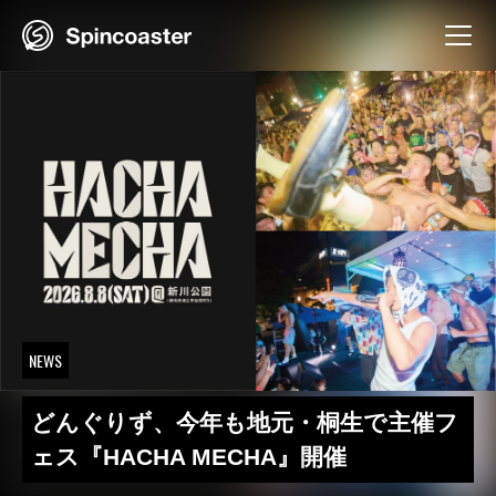
Skip
to
content
NEWS
どんぐりず、今年も地元・桐生で主催フ
ェス『HACHA MECHA』開催