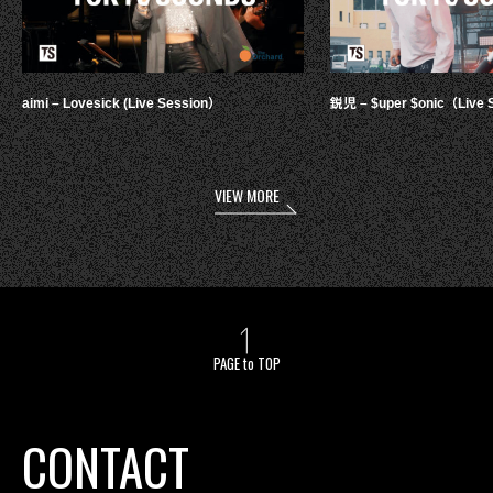
aimi – Lovesick (Live Session）
鋭児 – $uper $onic（Live 
VIEW MORE
PAGE to TOP
CONTACT