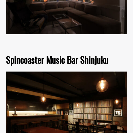
Spincoaster Music Bar Shinjuku