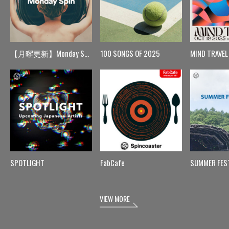
【月曜更新】Monday Spin
100 SONGS OF 2025
MIND TRAVEL
SPOTLIGHT
FabCafe
SUMMER FES
VIEW MORE