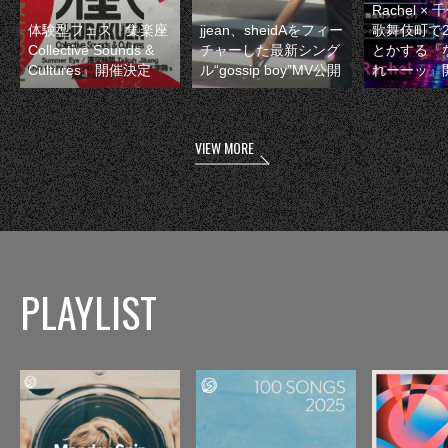
Rachel 
体験型フェス『集楽座
jjean、sheidAをフィー
歌舞伎町で
Collective Sounds &
チャーした最新シング
とかする『
Cultures』開催決定
ル“gossip boy”MV公開
れーーッ』
VIEW MORE
PLAYLIST