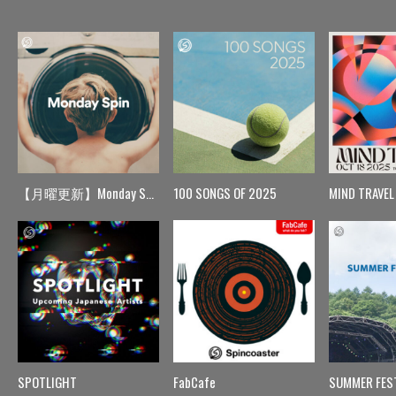
【月曜更新】Monday Spin
100 SONGS OF 2025
MIND TRAVEL
SPOTLIGHT
FabCafe
SUMMER FES