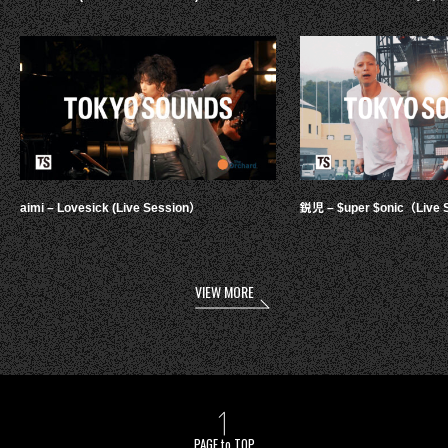
aimi – Lovesick (Live Session）
鋭児 – $uper $onic（Live 
VIEW MORE
PAGE to TOP