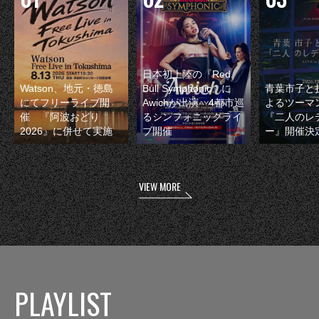
日本初上陸の『Red
Watson、地元・徳島
Bull Symphonic』に
青葉市子と
にてフリーライブ開
Awichが出演 4都市巡
よるツーマ
催 『阿波おどり
るシンフォニックライ
『二人のレ
2026』に併せて実施
ブ開催
ー』開催決
VIEW MORE
PLAYLIST