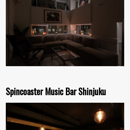
Spincoaster Music Bar Shinjuku