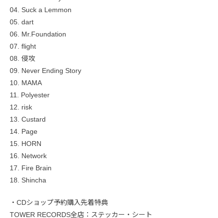
04. Suck a Lemmon
05. dart
06. Mr.Foundation
07. flight
08. 侵攻
09. Never Ending Story
10. MAMA
11. Polyester
12. risk
13. Custard
14. Page
15. HORN
16. Network
17. Fire Brain
18. Shincha
・CDショップ予約購入先着特典
TOWER RECORDS全店：ステッカー・シート