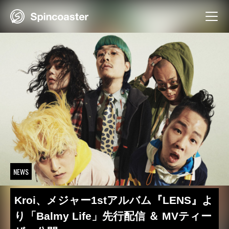
Skip
to
content
NEWS
Kroi、メジャー1stアルバム『LENS』よ
り「Balmy Life」先行配信 ＆ MVティー