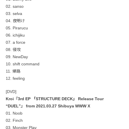
02. sanso
03. selva
04. 夜明け
05. Pirarucu
06. ichijiku
07. a force
08. 侵攻
09. NewDay
10. shift command
11. 帰路
12. feeling
[DVD]
Kroi『3rd EP 「STRUCTURE DECK」 Release Tour
“DUEL”』 from 2021.03.27 Shibuya WWW X
01. Noob
02. Finch
03. Monster Play