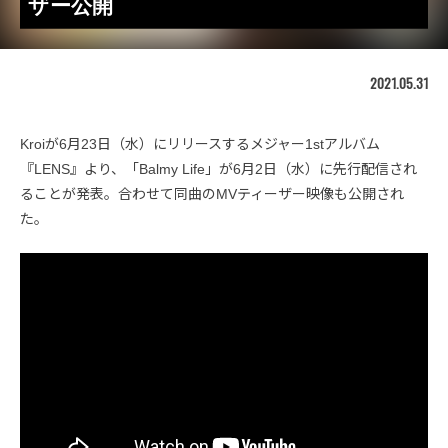
ザー公開
2021.05.31
Kroiが6月23日（水）にリリースするメジャー1stアルバム
『LENS』より、「Balmy Life」が6月2日（水）に先行配信され
ることが発表。合わせて同曲のMVティーザー映像も公開され
た。