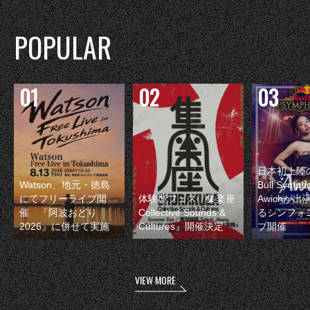
POPULAR
日本初上陸の
Watson、地元・徳島
Bull Symp
にてフリーライブ開
体験型フェス『集楽座
Awichが
催 『阿波おどり
Collective Sounds &
るシンフォ
2026』に併せて実施
Cultures』開催決定
ブ開催
VIEW MORE