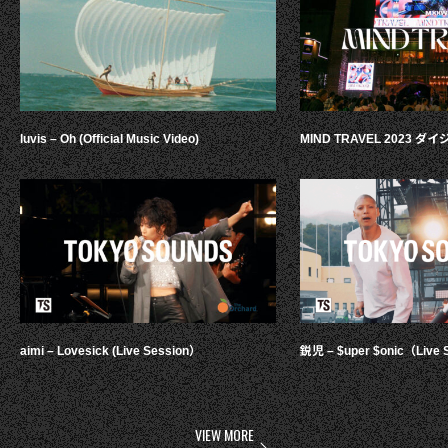
luvis – Oh (Official Music Video)
MIND TRAVEL 2023 
aimi – Lovesick (Live Session）
鋭児 – $uper $onic（Live 
VIEW MORE