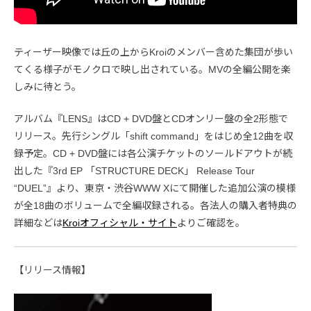
ティーザー映像では丘の上からKroiのメンバー含めた集団が歩い
てくる様子がモノクロで映し出されている。MVの全編公開を楽
しみに待とう。
アルバム『LENS』はCD + DVD盤とCDオンリー盤の全2形態で
リリース。先行シングル「shift command」をはじめ全12曲を収
録予定。CD + DVD盤には各公演チケットのソールドアウトが続
出した『3rd EP 「STRUCTURE DECK」 Release Tour
“DUEL”』より、東京・渋谷WWW Xにて開催した追加公演の模様
が全18曲のボリュームで全編収録される。各法人の購入者特典の
詳細などは
Kroiオフィシャル・サイト
よりご確認を。
【リリース情報】