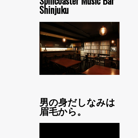
Spincoaster Music Bar
Shinjuku
男の身だしなみは
眉毛から。