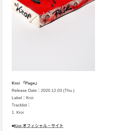
Kroi 「Page」
Release Date：2020.12.03 (Thu.)
Label：Kroi
Tracklist：
1. Kroi
■
Kroi オフィシャル・サイト