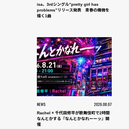
isa、3rdシングル“pretty girl has
problems”リリース発表 青春の機微を
描く1曲
NEWS
2026.08.07
Rachel × 千代田修平が歌舞伎町で2時間
なんとかする『なんとかなれーーッ』開
催