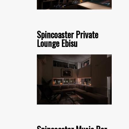
Spincoaster Private
Lounge Ebisu