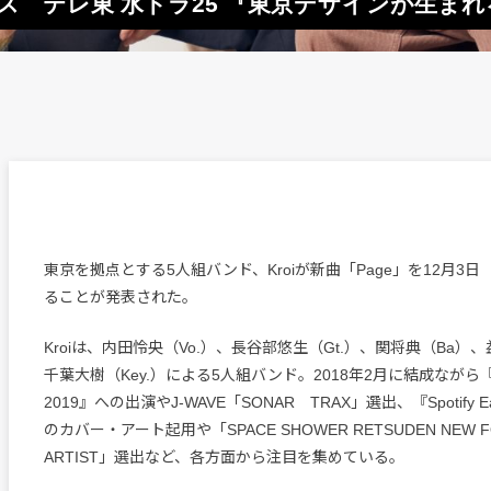
リリース テレ東 水ドラ25 『東京デザインが生
東京を拠点とする5人組バンド、Kroiが新曲「Page」を12月3
ることが発表された。
Kroiは、内田怜央（Vo.）、長谷部悠生（Gt.）、関将典（Ba）、
千葉大樹（Key.）による5人組バンド。2018年2月に結成ながら『S
2019』への出演やJ-WAVE「SONAR TRAX」選出、『Spotify Earl
のカバー・アート起用や「SPACE SHOWER RETSUDEN NEW FO
ARTIST」選出など、各方面から注目を集めている。