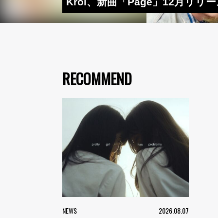
Kroi、新曲「Page」12月
RECOMMEND
NEWS
2026.08.07