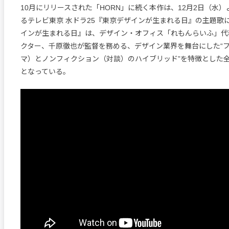
10月にリリースされた「HORN」に続く本作は、12月2日（水
るテレビ東京 水ドラ25『東京デザインが生まれる日』の主題歌
インが生まれる日』は、デザイン・オフィス「れもんらいふ」代
クター、千原徹也が監督を務める、デザイン業界を舞台にした“
マ）とノンフィクション（対談）のハイブリッド”を特徴とした
となっている。