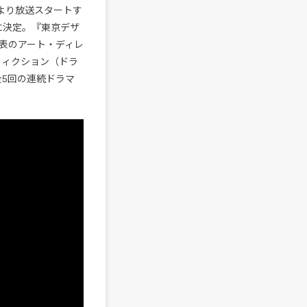
）より放送スタートす
に決定。『東京デザ
表のアート・ディレ
フィクション（ドラ
全5回の連続ドラマ