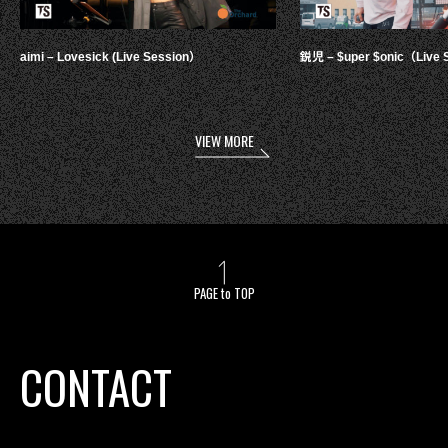
aimi – Lovesick (Live Session）
鋭児 – $uper $onic（Live 
VIEW MORE
PAGE to TOP
CONTACT