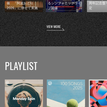
催 『阿波おどり
るシンフォニックライ
周年記念盤
2026』に併せて実施
ブ開催
定
VIEW MORE
PLAYLIST