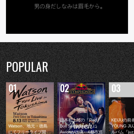
POPULAR
日本初上陸の『Red
KEIJUの
Watson、地元・徳島
Bull Symphonic』に
YOUNG JU
にてフリーライブ開
Awichが出演 4都市巡
ルバム『juzz