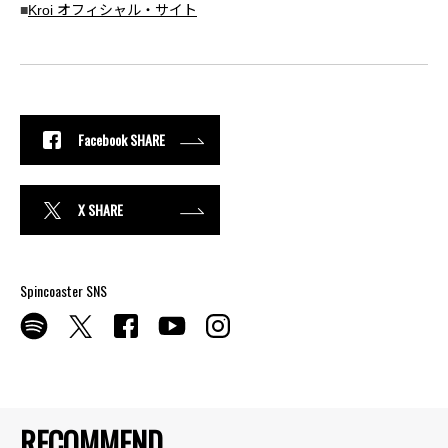
■
Kroi オフィシャル・サイト
Facebook SHARE
X SHARE
Spincoaster SNS
RECOMMEND