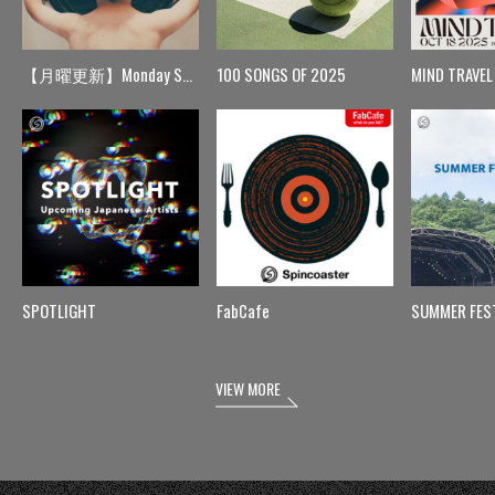
【月曜更新】Monday Spin
100 SONGS OF 2025
MIND TRAVEL
SPOTLIGHT
FabCafe
SUMMER FES
VIEW MORE