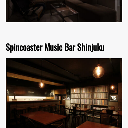
Spincoaster Music Bar Shinjuku