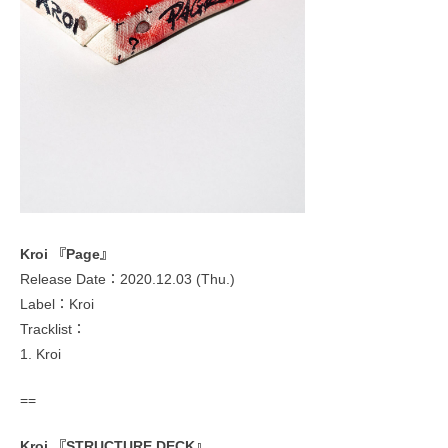
Kroi 『Page』
Release Date：2020.12.03 (Thu.)
Label：Kroi
Tracklist：
1. Kroi
==
Kroi 『STRUCTURE DECK』