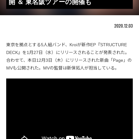
開 ＆ 東名阪ツアーの開催も
2020.12.03
東京を拠点とする5人組バンド、Kroiが新作EP『STRUCTURE
DECK』を1月27日（水）にリリースされることが発表された。
合わせて、本日12月3日（木）にリリースされた新曲「Page」の
MVも公開された。MVの監督は新保拓人が担当している。