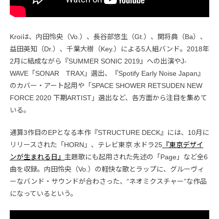
Kroiは、内田怜央（Vo.）、長谷部悠生（Gt.）、関将典（Ba）、
益田英知（Dr.）、千葉大樹（Key.）による5人組バンド。2018年
2月に結成ながら『SUMMER SONIC 2019』への出演やJ-
WAVE「SONAR TRAX」選出、『Spotify Early Noise Japan』
のカバー・アート起用や「SPACE SHOWER RETSUDEN NEW
FORCE 2020 下期ARTIST」選出など、各方面から注目を集めて
いる。
通算3作目のEPとなる本作『STRUCTURE DECK』には、10月に
リリースされた「HORN」、テレビ東京 水ドラ25
『東京デザイ
ンが生まれる日』
主題歌にも起用された先述の「Page」など全6
曲を収録。内田怜央（Vo.）の軽快な歌とラップに、グルーヴィ
ーなバンド・サウンドが合わさった、“ネオミクスチャー”な作品
になっているという。