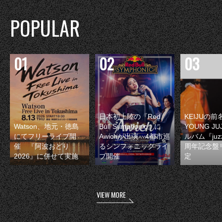
POPULAR
日本初上陸の『Red
KEIJUの
Watson、地元・徳島
Bull Symphonic』に
YOUNG JU
にてフリーライブ開
Awichが出演 4都市巡
ルバム『juzz
催 『阿波おどり
るシンフォニックライ
周年記念盤
2026』に併せて実施
ブ開催
定
VIEW MORE