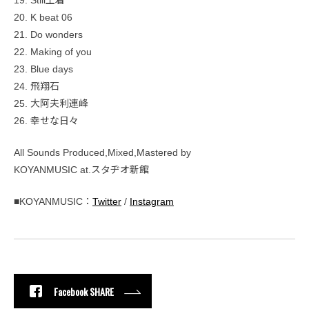
19. Still土着
20. K beat 06
21. Do wonders
22. Making of you
23. Blue days
24. 飛翔石
25. 大阿夫利連峰
26. 幸せな日々
All Sounds Produced,Mixed,Mastered by
KOYANMUSIC at.スタヂオ新館
■KOYANMUSIC：
Twitter
/
Instagram
Facebook SHARE