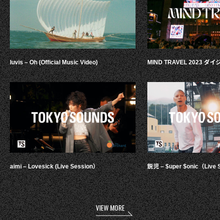
luvis – Oh (Official Music Video)
MIND TRAVEL 2023 
aimi – Lovesick (Live Session）
鋭児 – $uper $onic（Live 
VIEW MORE