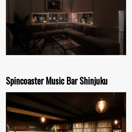
Spincoaster Music Bar Shinjuku