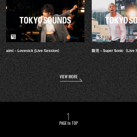
aimi – Lovesick (Live Session）
鋭児 – $uper $onic（Live 
VIEW MORE
PAGE to TOP