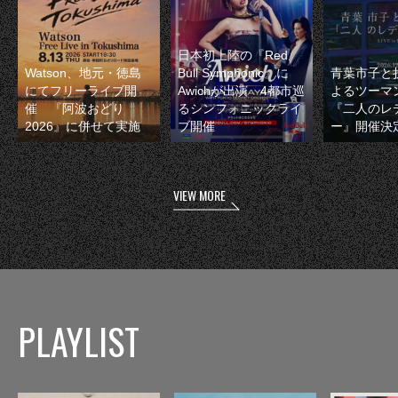
日本初上陸の『Red
Watson、地元・徳島
Bull Symphonic』に
青葉市子と
にてフリーライブ開
Awichが出演 4都市巡
よるツーマ
催 『阿波おどり
るシンフォニックライ
『二人のレ
2026』に併せて実施
ブ開催
ー』開催決
VIEW MORE
PLAYLIST