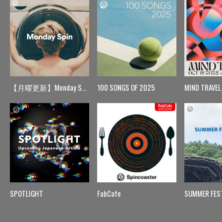
【月曜更新】Monday Spin
100 SONGS OF 2025
MIND TRAVEL
SPOTLIGHT
FabCafe
SUMMER FES