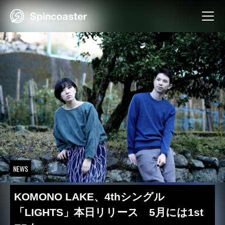
Skip
to
content
NEWS
KOMONO LAKE、4thシングル
「LIGHTS」本日リリース 5月には1st