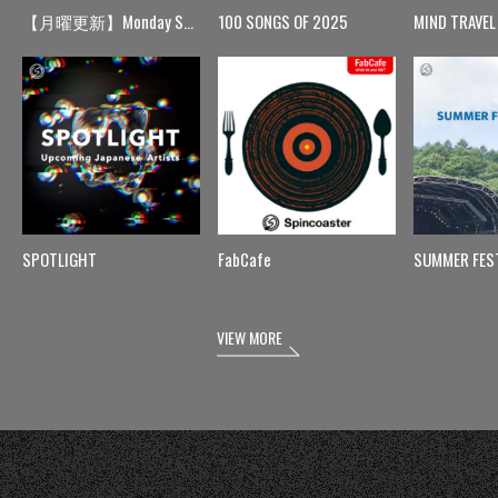
【月曜更新】Monday Spin
100 SONGS OF 2025
MIND TRAVEL
SPOTLIGHT
FabCafe
SUMMER FES
VIEW MORE