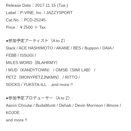
Release Date：2017.11.15 (Tue.)
Label：P-VINE, Inc. / JAZZYSPORT
Cat.No.：PCD-25245
Price：￥2500 ＋ Tax
●参加予定アーティスト（A to Z）:
5lack / ACE HASHIMOTO / AKANE / BES / Buppon / DAIA /
FEBB / ISSUGI /
MILES WORD（BLAHRMY）
/ MUD（KANDYTOWN） / OMSB（SIMI LAB） /
PETZ（MONYPETZJNKMN） / RITTO /
SOCKS / YUKSTA-ILL …and more !!
●参加予定プロデューサー（A to Z）:
Aaron Choulai / BudaMunk / Dehab / Devin Morrison / illmore /
KOJOE …
and more !!