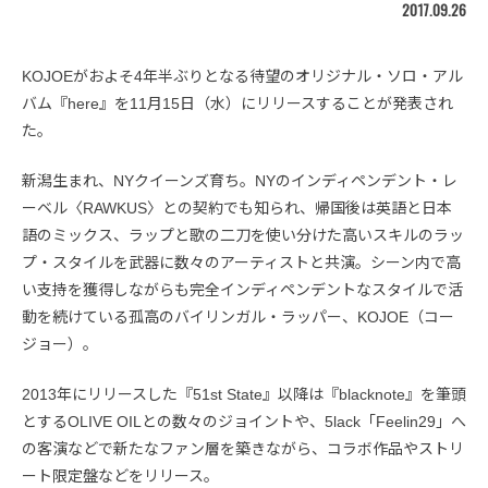
2017.09.26
KOJOEがおよそ4年半ぶりとなる待望のオリジナル・ソロ・アル
バム『here』を11月15日（水）にリリースすることが発表され
た。
新潟生まれ、NYクイーンズ育ち。NYのインディペンデント・レ
ーベル〈RAWKUS〉との契約でも知られ、帰国後は英語と日本
語のミックス、ラップと歌の二刀を使い分けた高いスキルのラッ
プ・スタイルを武器に数々のアーティストと共演。シーン内で高
い支持を獲得しながらも完全インディペンデントなスタイルで活
動を続けている孤高のバイリンガル・ラッパー、KOJOE（コー
ジョー）。
2013年にリリースした『51st State』以降は『blacknote』を筆頭
とするOLIVE OILとの数々のジョイントや、5lack「Feelin29」へ
の客演などで新たなファン層を築きながら、コラボ作品やストリ
ート限定盤などをリリース。