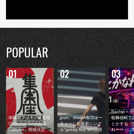
POPULAR
Rachel 
体験型フェス『集楽座
jjean、sheidAをフィー
歌舞伎町で
Collective Sounds &
チャーした最新シング
とかする『
Cultures』開催決定
ル“gossip boy”MV公開
れーーッ』