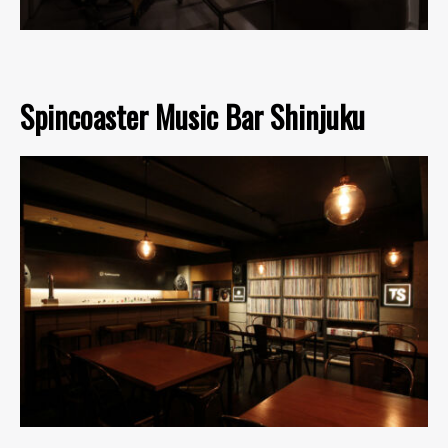
Spincoaster Music Bar Shinjuku