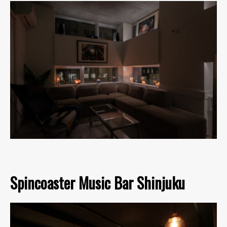
Spincoaster Music Bar Shinjuku