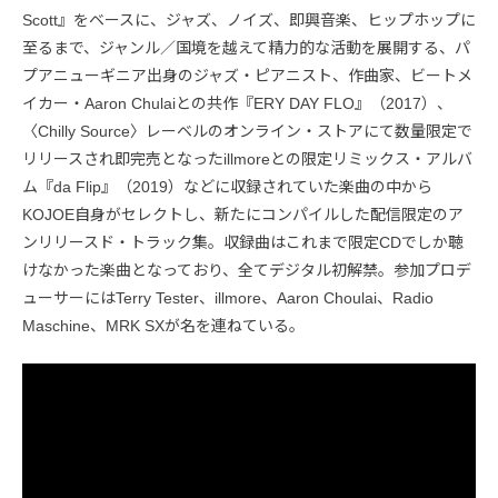
Scott』をベースに、ジャズ、ノイズ、即興音楽、ヒップホップに
至るまで、ジャンル／国境を越えて精力的な活動を展開する、パ
プアニューギニア出身のジャズ・ピアニスト、作曲家、ビートメ
イカー・Aaron Chulaiとの共作『ERY DAY FLO』（2017）、
〈Chilly Source〉レーベルのオンライン・ストアにて数量限定で
リリースされ即完売となったillmoreとの限定リミックス・アルバ
ム『da Flip』（2019）などに収録されていた楽曲の中から
KOJOE自身がセレクトし、新たにコンパイルした配信限定のア
ンリリースド・トラック集。収録曲はこれまで限定CDでしか聴
けなかった楽曲となっており、全てデジタル初解禁。参加プロデ
ューサーにはTerry Tester、illmore、Aaron Choulai、Radio
Maschine、MRK SXが名を連ねている。