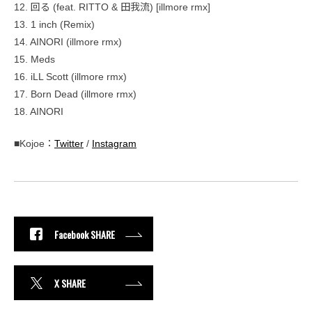
12. 回る (feat. RITTO & 田我流) [illmore rmx]
13. 1 inch (Remix)
14. AINORI (illmore rmx)
15. Meds
16. iLL Scott (illmore rmx)
17. Born Dead (illmore rmx)
18. AINORI
■Kojoe：
Twitter
/
Instagram
Facebook SHARE
X SHARE