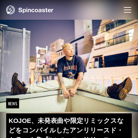
Skip
to
content
NEWS
KOJOE、未発表曲や限定リミックスな
どをコンパイルしたアンリリースド・