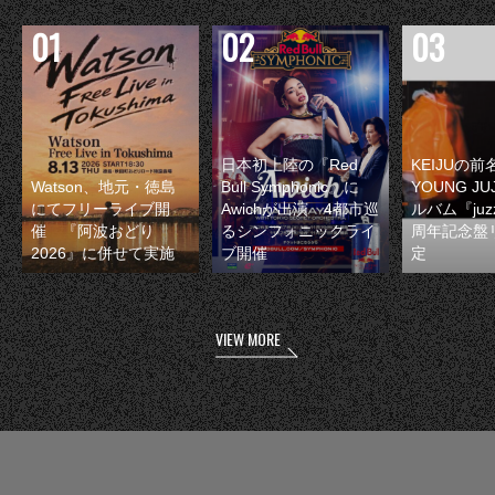
日本初上陸の『Red
KEIJUの
Watson、地元・徳島
Bull Symphonic』に
YOUNG JU
にてフリーライブ開
Awichが出演 4都市巡
ルバム『juzz
催 『阿波おどり
るシンフォニックライ
周年記念盤
2026』に併せて実施
ブ開催
定
VIEW MORE