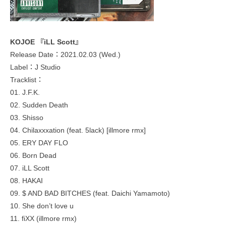
KOJOE 『iLL Scott』
Release Date：2021.02.03 (Wed.)
Label：J Studio
Tracklist：
01. J.F.K.
02. Sudden Death
03. Shisso
04. Chilaxxxation (feat. 5lack) [illmore rmx]
05. ERY DAY FLO
06. Born Dead
07. iLL Scott
08. HAKAI
09. $ AND BAD BITCHES (feat. Daichi Yamamoto)
10. She don’t love u
11. fiXX (illmore rmx)