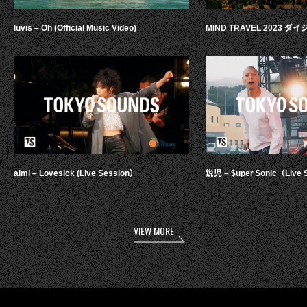
luvis – Oh (Official Music Video)
MIND TRAVEL 2023 
aimi – Lovesick (Live Session）
鋭児 – $uper $onic（Live 
VIEW MORE