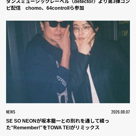
ダンスミュージックレーベル〈detector〉より第3弾コン
ピ配信 chomo、64controllら参加
NEWS
2026.08.07
SE SO NEONが坂本龍一との別れを通して綴っ
た“Remember!”をTOWA TEIがリミックス