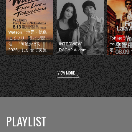
Watson、地元・徳島
にてフリーライブ開
Tohjiのラ
催 『阿波おどり
INTERVIEW ｜
YouTube
2026』に併せて実施
RACH? × idom
定
VIEW MORE
PLAYLIST