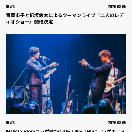
NEWS
2026.08.05
青葉市子と折坂悠太によるツーマンライブ『二人のレデ
ィオショー』開催決定
NEWS
2026.08.05
IBUKI × idomコラボ曲“SLIDE LIKE THIS”、レゲエリミ