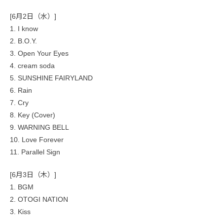
[6月2日（水）]
1. I know
2. B.O.Y.
3. Open Your Eyes
4. cream soda
5. SUNSHINE FAIRYLAND
6. Rain
7. Cry
8. Key (Cover)
9. WARNING BELL
10. Love Forever
11. Parallel Sign
[6月3日（木）]
1. BGM
2. OTOGI NATION
3. Kiss