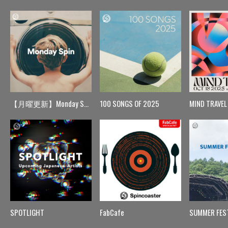
【月曜更新】Monday Spin
100 SONGS OF 2025
MIND TRAVEL
SPOTLIGHT
FabCafe
SUMMER FES