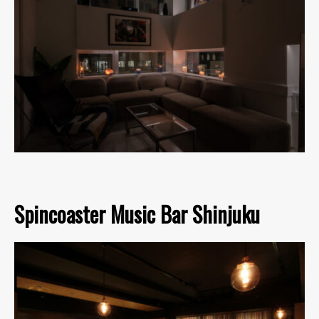
Spincoaster Music Bar Shinjuku