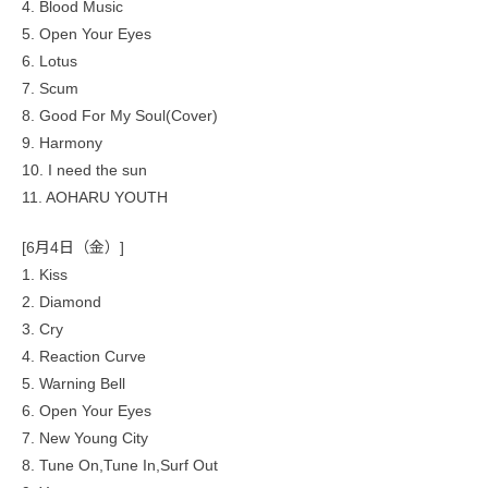
4. Blood Music
5. Open Your Eyes
6. Lotus
7. Scum
8. Good For My Soul(Cover)
9. Harmony
10. I need the sun
11. AOHARU YOUTH
[6月4日（金）]
1. Kiss
2. Diamond
3. Cry
4. Reaction Curve
5. Warning Bell
6. Open Your Eyes
7. New Young City
8. Tune On,Tune In,Surf Out