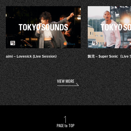
aimi – Lovesick (Live Session）
鋭児 – $uper $onic（Live 
VIEW MORE
PAGE to TOP