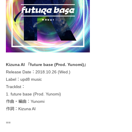
Kizuna AI 『future base (Prod. Yunomi)』
Release Date：2018.10.26 (Wed.)
Label：upd8 music
Tracklist：
1. future base (Prod. Yunomi)
作曲・編曲：Yunomi
作詞：Kizuna AI
==