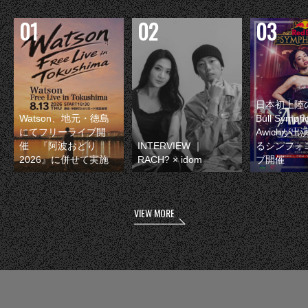
日本初上陸の
Watson、地元・徳島
Bull Symp
にてフリーライブ開
Awichが
催 『阿波おどり
INTERVIEW ｜
るシンフォ
2026』に併せて実施
RACH? × idom
ブ開催
VIEW MORE