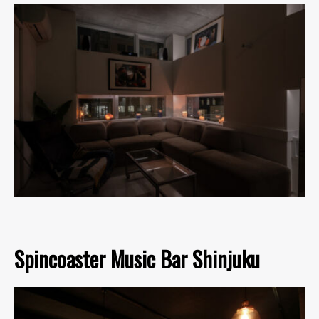
Spincoaster Music Bar Shinjuku