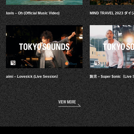
luvis – Oh (Official Music Video)
MIND TRAVEL 2023 
aimi – Lovesick (Live Session）
鋭児 – $uper $onic（Live 
VIEW MORE