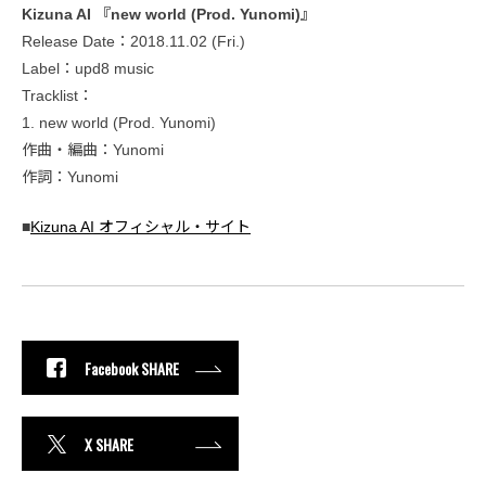
Kizuna AI 『new world (Prod. Yunomi)』
Release Date：2018.11.02 (Fri.)
Label：upd8 music
Tracklist：
1. new world (Prod. Yunomi)
作曲・編曲：Yunomi
作詞：Yunomi
■
Kizuna AI オフィシャル・サイト
Facebook SHARE
X SHARE