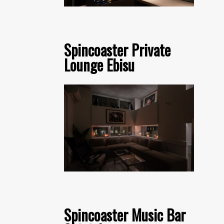
Spincoaster Private
Lounge Ebisu
Spincoaster Music Bar