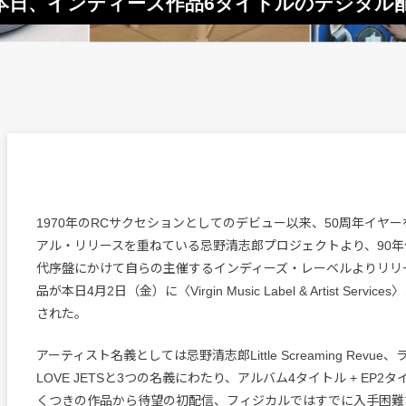
本日、インディーズ作品6タイトルのデジタル
1970年のRCサクセションとしてのデビュー以来、50周年イヤ
アル・リリースを重ねている忌野清志郎プロジェクトより、90年代
代序盤にかけて自らの主催するインディーズ・レーベルよりリリ
品が本日4月2日（金）に〈Virgin Music Label & Artist Serv
された。
アーティスト名義としては忌野清志郎Little Screaming Revu
LOVE JETSと3つの名義にわたり、アルバム4タイトル + EP2
くつきの作品から待望の初配信、フィジカルではすでに入手困難