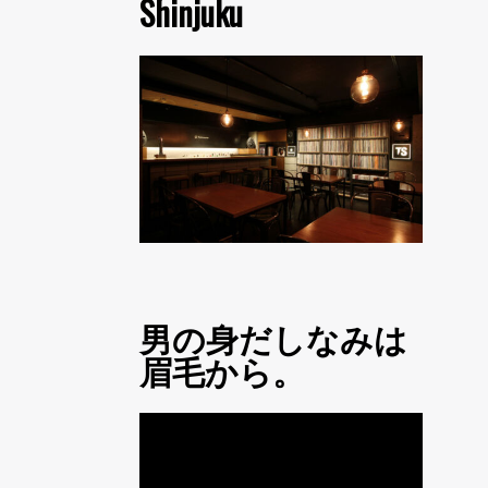
Shinjuku
男の身だしなみは
眉毛から。