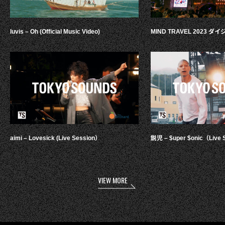
luvis – Oh (Official Music Video)
MIND TRAVEL 2023 
aimi – Lovesick (Live Session）
鋭児 – $uper $onic（Live 
VIEW MORE