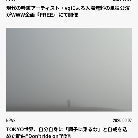
現代の吟遊アーティスト・vqによる入場無料の単独公演
がWWW企画『FREE』にて開催
NEWS
2026.08.07
TOKYO世界、自分自身に「調子に乗るな」と自戒を込
めた新曲“Don’t ride on”配信