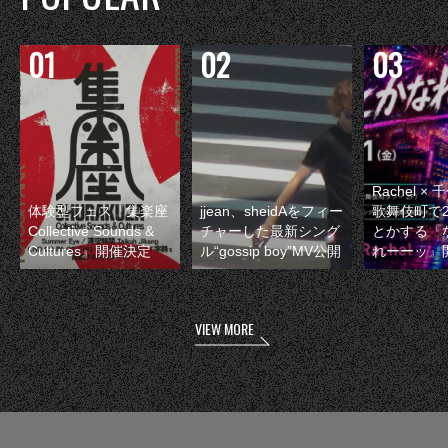
Rachel 
体験型フェス『集楽座
jjean、sheidAをフィー
歌舞伎町で
Collective Sounds &
チャーした最新シング
とかする『
Cultures』開催決定
ル“gossip boy”MV公開
れーーッ』
VIEW MORE