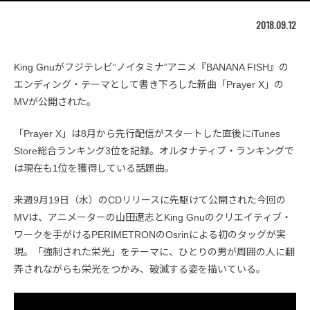
2018.09.12
King Gnuがフジテレビ“ノイタミナ”アニメ『BANANA FISH』の
エンディング・テーマとして書き下ろした新曲「Prayer X」の
MVが公開された。
「Prayer X」は8月から先行配信がスタートした直後にiTunes
Store総合ランキング3位を記録。オルタナティブ・ランキングで
は現在も1位を獲得している話題曲。
来週9月19日（水）のCDリリースに先駆けて公開された今回の
MVは、アニメーターの山田遼志とKing Gnuのクリエイティブ・
ワークを手がけるPERIMETRONのOsrinによる初のタッグが実
現。「強制された栄光」をテーマに、ひとりの男が周囲の人に翻
弄されながらも栄光をつかみ、破滅する姿を描いている。