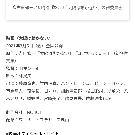
©吉田修一／幻冬舎 ©2020「太陽は動かない」製作委員会
映画『太陽は動かない』
2021年3月5日（金）全国公開
原作：吉田修一『太陽は動かない』『森は知っている』（幻冬舎
文庫）
監督：羽住英一郎
脚本：林民夫
出演：藤原竜也、竹内涼真、ハン・ヒョジュ、ピョン・ヨハン、
市原隼人、南沙良、日向亘、加藤清史郎、横田栄司、翁華栄、八
木アリサ、勝野洋、宮崎美子、鶴見辰吾、佐藤浩市ほか
制作会社：ROBOT
配給：ワーナー・ブラザース映画
■
映画オフィシャル・サイト