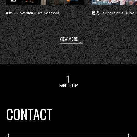
aimi – Lovesick (Live Session）
鋭児 – $uper $onic（Live 
VIEW MORE
PAGE to TOP
CONTACT