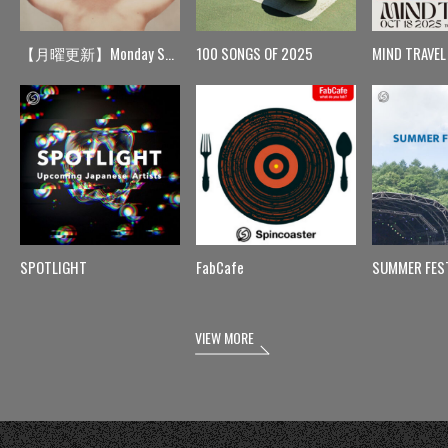
【月曜更新】Monday Spin
100 SONGS OF 2025
MIND TRAVEL
SPOTLIGHT
FabCafe
SUMMER FES
VIEW MORE