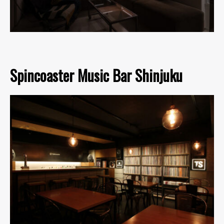
Spincoaster Music Bar Shinjuku