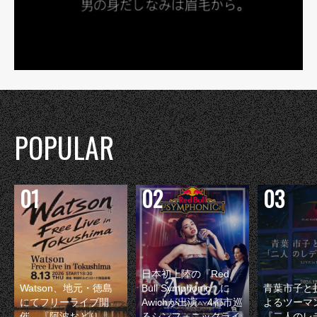
POPULAR
日本初上陸の『Red
Watson、地元・徳島
Bull Symphonic』に
青葉市子と
にてフリーライブ開
Awichが出演 4都市巡
よるツーマ
催 『阿波おどり
るシンフォニックライ
『二人のレ