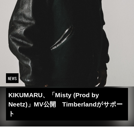
NEWS
KIKUMARU、「Misty (Prod by
Neetz)」MV公開 Timberlandがサポー
ト