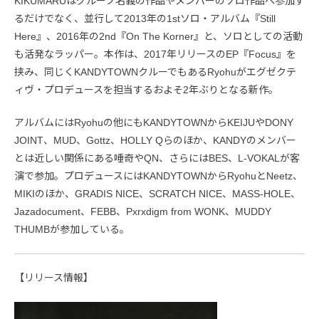
KIKUMARUはグループ名義の作品やメンバーのソロ作品へ参加す
るだけでなく、並行して2013年の1stソロ・アルバム『Still
Here』、2016年の2nd『On The Korner』と、ソロとしての活動
も活発なラッパー。本作は、2017年リリースのEP『Focus』を
挟み、同じくKANDYTOWNクルーでもあるRyohuがエグゼクテ
ィヴ・プロデュースを担当するおよそ2年ぶりとなる新作。
アルバムにはRyohuの他にもKANDYTOWNからKEIJUやDONY
JOINT、MUD、Gottz、HOLLY Qらのほか、KANDYのメンバー
とは近しい関係にある唾奇やQN、さらにはBES、L-VOKALが客
演で参加。プロデュースにはKANDYTOWNからRyohuとNeetz、
MIKIのほか、GRADIS NICE、SCRATCH NICE、MASS-HOLE、
Jazadocument、FEBB、Pxrxdigm from WONK、MUDDY
THUMBが参加している。
【リリース情報】