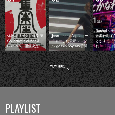
Rachel 
体験型フェス『集楽座
jjean、sheidAをフィー
歌舞伎町で
Collective Sounds &
チャーした最新シング
とかする『
Cultures』開催決定
ル“gossip boy”MV公開
れーーッ』
VIEW MORE
PLAYLIST