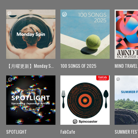
【月曜更新】Monday Spin
100 SONGS OF 2025
MIND TRAVEL
SPOTLIGHT
FabCafe
SUMMER FES