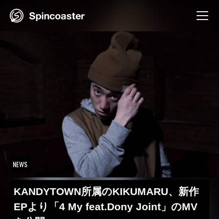
Skip
to
content
NEWS
KANDYTOWN所属のKIKUMARU、新作
EPより「4 My feat.Dony Joint」のMV