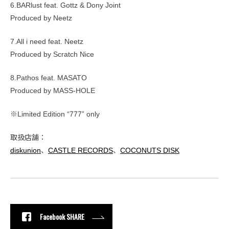
6.BARlust feat. Gottz & Dony Joint
Produced by Neetz
7.All i need feat. Neetz
Produced by Scratch Nice
8.Pathos feat. MASATO
Produced by MASS-HOLE
※Limited Edition “777” only
取扱店舗：
diskunion
、
CASTLE RECORDS
、
COCONUTS DISK
Facebook SHARE