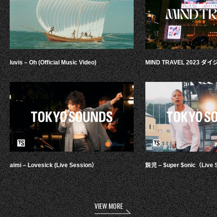
luvis – Oh (Official Music Video)
MIND TRAVEL 2023 
aimi – Lovesick (Live Session）
鋭児 – $uper $onic（Live 
VIEW MORE