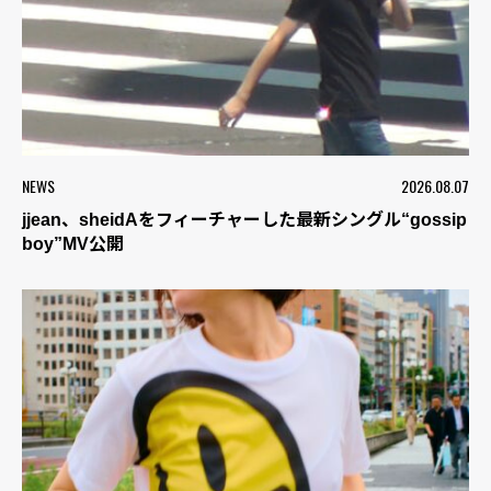
NEWS
2026.08.07
jjean、sheidAをフィーチャーした最新シングル“gossip
boy”MV公開