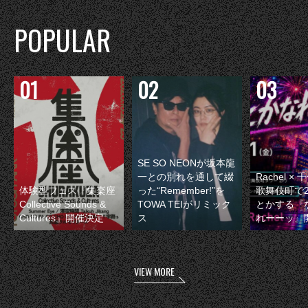
POPULAR
SE SO NEONが坂本龍
一との別れを通して綴
Rachel 
体験型フェス『集楽座
った“Remember!”を
歌舞伎町で
Collective Sounds &
TOWA TEIがリミック
とかする『
Cultures』開催決定
ス
れーーッ』
VIEW MORE