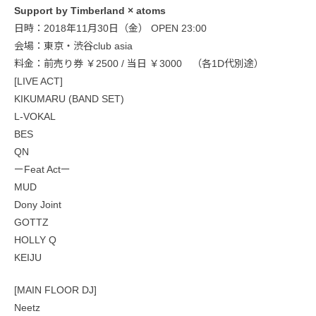
Support by Timberland × atoms
日時：2018年11月30日（金） OPEN 23:00
会場：東京・渋谷club asia
料金：前売り券 ￥2500 / 当日 ￥3000 （各1D代別途）
[LIVE ACT]
KIKUMARU (BAND SET)
L-VOKAL
BES
QN
ーFeat Actー
MUD
Dony Joint
GOTTZ
HOLLY Q
KEIJU
[MAIN FLOOR DJ]
Neetz