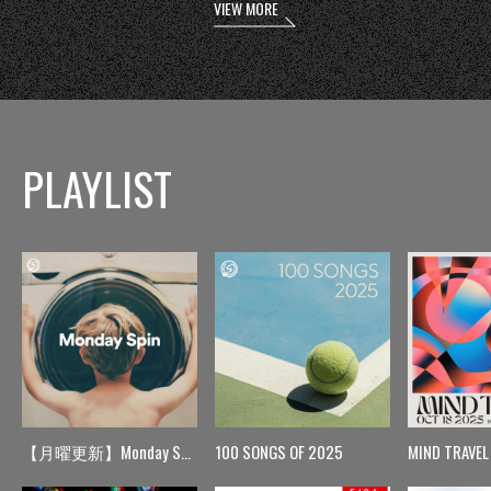
VIEW MORE
PLAYLIST
【月曜更新】Monday Spin
100 SONGS OF 2025
MIND TRAVEL