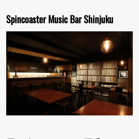
Spincoaster Music Bar Shinjuku