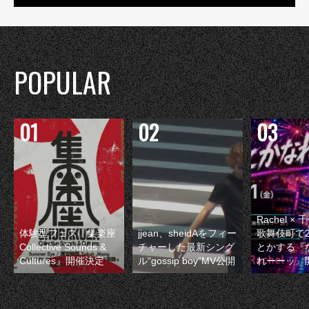
POPULAR
Rachel 
体験型フェス『集楽座
jjean、sheidAをフィー
歌舞伎町で
Collective Sounds &
チャーした最新シング
とかする『
Cultures』開催決定
ル“gossip boy”MV公開
れーーッ』