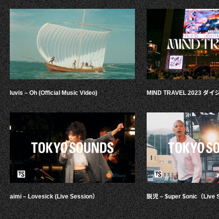
luvis – Oh (Official Music Video)
MIND TRAVEL 2023 
aimi – Lovesick (Live Session）
鋭児 – $uper $onic（Live 