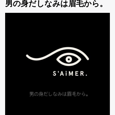
男の身だしなみは眉毛から。