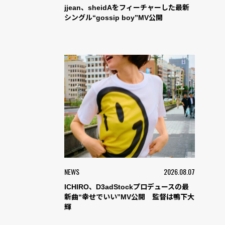
jjean、sheidAをフィーチャーした最新
シングル“gossip boy”MV公開
NEWS
2026.08.07
ICHIRO、D3adStockプロデュースの最
新曲“幸せでいい”MV公開 監督は鴨下大
輝