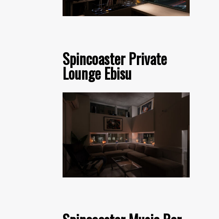
Spincoaster Private
Lounge Ebisu