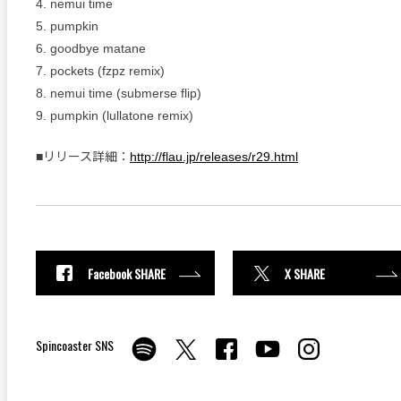
4. nemui time
5. pumpkin
6. goodbye matane
7. pockets (fzpz remix)
8. nemui time (submerse flip)
9. pumpkin (lullatone remix)
■リリース詳細：
http://flau.jp/releases/r29.html
Facebook SHARE
X SHARE
Spincoaster SNS