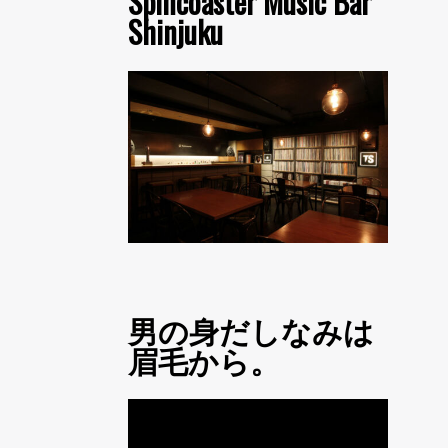
Spincoaster Music Bar
Shinjuku
男の身だしなみは
眉毛から。