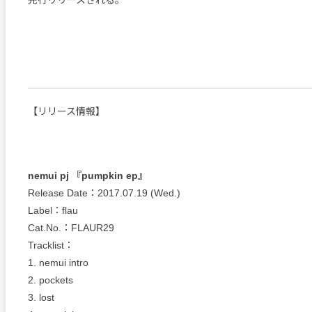
先行リリースされる。
【リリース情報】
nemui pj 『pumpkin ep』
Release Date：2017.07.19 (Wed.)
Label：flau
Cat.No.：FLAUR29
Tracklist：
1. nemui intro
2. pockets
3. lost