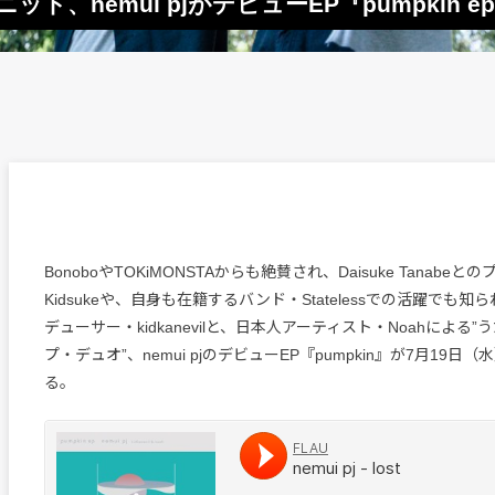
英ユニット、nemui pjがデビューEP『pumpkin
BonoboやTOKiMONSTAからも絶賛され、Daisuke Tanabe
Kidsukeや、自身も在籍するバンド・Statelessでの活躍でも
デューサー・kidkanevilと、日本人アーティスト・Noahによる
プ・デュオ”、nemui pjのデビューEP『pumpkin』が7月19日
る。