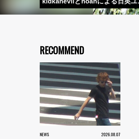
kidkanevilとnoahによる日
RECOMMEND
NEWS
2026.08.07