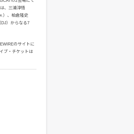
IGCATの2会場にて
は、三浦淳悟
Dr.）、柏倉隆史
H.0（DJ）からなる7
EWIREのサイトに
。ライブ・チケットは