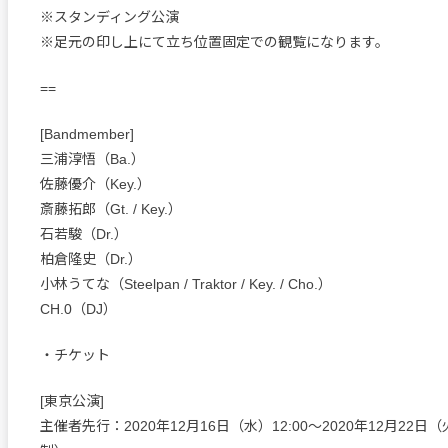
※スタンディング公演
※足元の印し上にて立ち位置固定での観覧になります。
==
[Bandmember]
三浦淳悟（Ba.）
佐藤優介（Key.）
斎藤拓郎（Gt. / Key.）
石若駿（Dr.）
柏倉隆史（Dr.）
小林うてな（Steelpan / Traktor / Key. / Cho.）
CH.0（DJ）
・チケット
[東京公演]
主催者先行：2020年12月16日（水）12:00〜2020年12月22日（