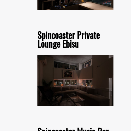
Spincoaster Private
Lounge Ebisu