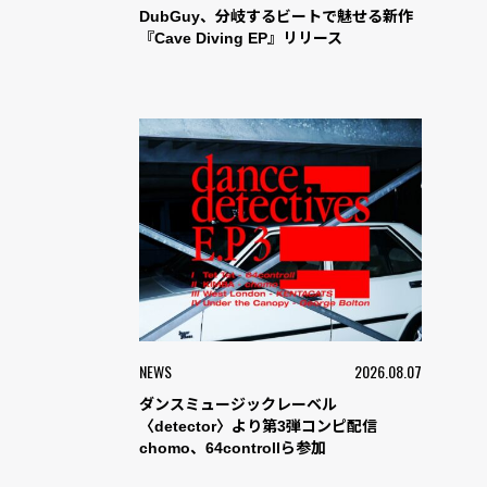
DubGuy、分岐するビートで魅せる新作
『Cave Diving EP』リリース
NEWS
2026.08.07
ダンスミュージックレーベル
〈detector〉より第3弾コンピ配信
chomo、64controllら参加