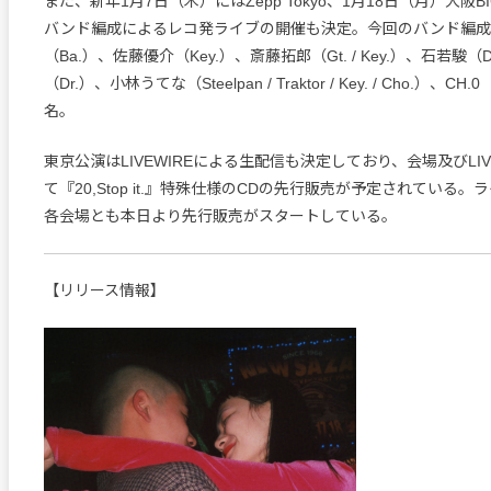
また、新年1月7日（木）にはZepp Tokyo、1月18日（月）大阪B
バンド編成によるレコ発ライブの開催も決定。今回のバンド編成
（Ba.）、佐藤優介（Key.）、斎藤拓郎（Gt. / Key.）、石若駿（
（Dr.）、小林うてな（Steelpan / Traktor / Key. / Cho.）、C
名。
東京公演はLIVEWIREによる生配信も決定しており、会場及びLIV
て『20,Stop it.』特殊仕様のCDの先行販売が予定されている
各会場とも本日より先行販売がスタートしている。
【リリース情報】