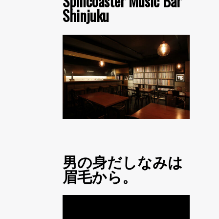
Spincoaster Music Bar
Shinjuku
男の身だしなみは
眉毛から。