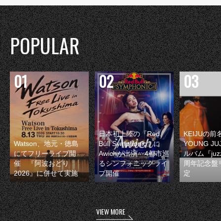
POPULAR
日本初上陸の『Red
KEIJUの
Watson、地元・徳島
Bull Symphonic』に
YOUNG JU
にてフリーライブ開
Awichが出演 4都市巡
ルバム『juzz
催 『阿波おどり
るシンフォニックライ
周年記念盤
2026』に併せて実施
ブ開催
定
VIEW MORE