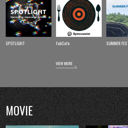
SPOTLIGHT
FabCafe
SUMMER FES
VIEW MORE
MOVIE