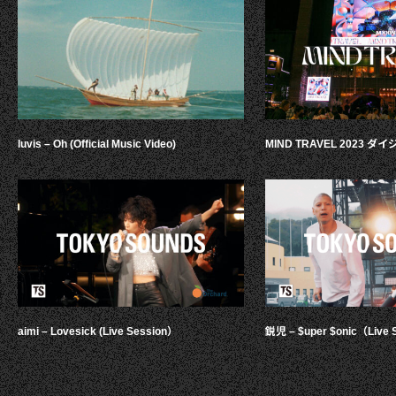
luvis – Oh (Official Music Video)
MIND TRAVEL 2023 
aimi – Lovesick (Live Session）
鋭児 – $uper $onic（Live 