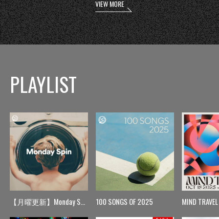
VIEW MORE
PLAYLIST
【月曜更新】Monday Spin
100 SONGS OF 2025
MIND TRAVEL