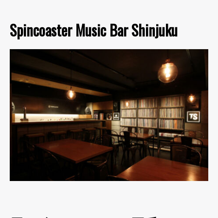
Spincoaster Music Bar Shinjuku