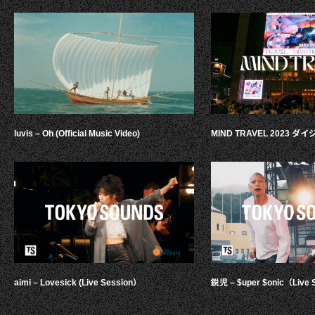
luvis – Oh (Official Music Video)
MIND TRAVEL 2023 
aimi – Lovesick (Live Session）
鋭児 – $uper $onic（Live 