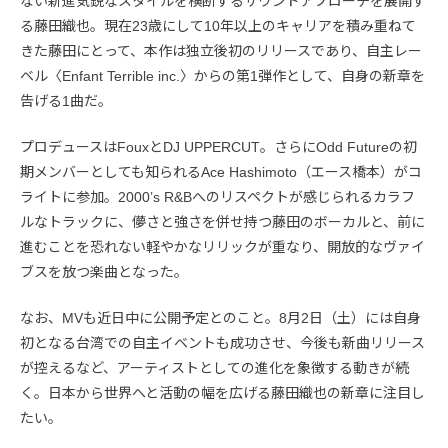
ない新進気鋭なスタイルを横断するサウンドアプローチを展開す
る藤田織也。現在23歳にして10年以上のキャリアを積み重ねて
きた藤田にとって、本作は独立後初のリリースであり、自主レー
ベル〈Enfant Terrible inc.〉からの第1弾作として、自身の新章を
告げる1曲だ。
プロデュースはFouxとDJ UPPERCUT。さらにOdd Futureの初
期メンバーとしても知られるAce Hashimoto（エース橋本）がコ
ライトに参加。2000’s R&Bへのリスペクトが感じられるカラフ
ルなトラックに、儚さと強さを併せ持つ藤田のボーカルと、前に
進むことを恐れない軽やかなリリックが重なり、開放的なヴァイ
ブスを放つ楽曲となった。
なお、MVも近日中に公開予定とのこと。8月2日（土）には自身
初となる台湾での自主イベントも成功させ、今後も新曲リリース
が控えるなど、アーティストとしての進化を象徴する動きが続
く。日本から世界へと活動の幅を広げる藤田織也の新章に注目し
たい。