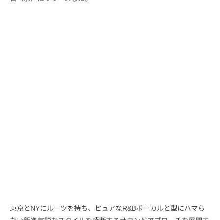
東京とNYにルーツを持ち、ピュアなR&Bボーカルと型にハマら