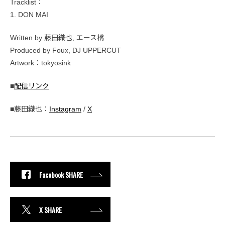
Tracklist：
1. DON MAI
Written by 藤田織也, エース橋
Produced by Foux, DJ UPPERCUT
Artwork：tokyosink
■
配信リンク
■藤田織也：
Instagram
/
X
Facebook SHARE
X SHARE