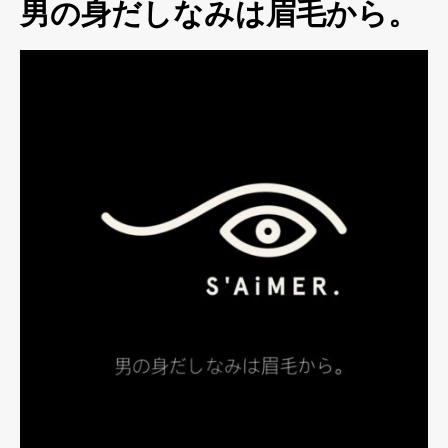
男の身だしなみは眉毛から。