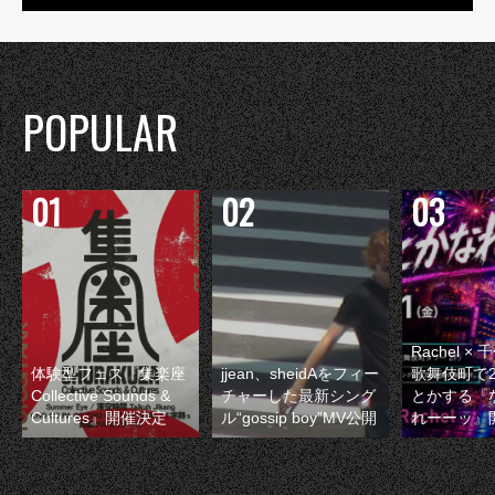
POPULAR
Rachel 
体験型フェス『集楽座
jjean、sheidAをフィー
歌舞伎町で
Collective Sounds &
チャーした最新シング
とかする『
Cultures』開催決定
ル“gossip boy”MV公開
れーーッ』