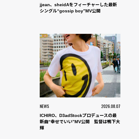
jjean、sheidAをフィーチャーした最新
シングル“gossip boy”MV公開
NEWS
2026.08.07
ICHIRO、D3adStockプロデュースの最
新曲“幸せでいい”MV公開 監督は鴨下大
輝