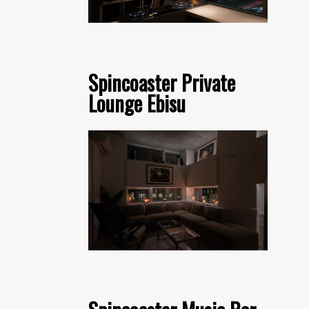
Spincoaster Private
Lounge Ebisu