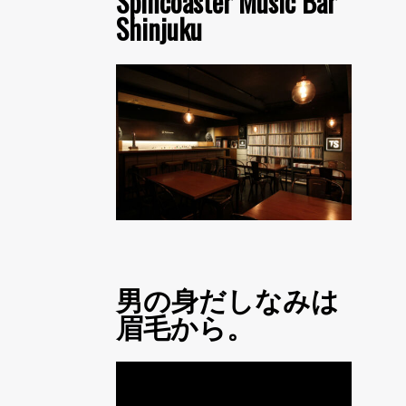
Spincoaster Music Bar
Shinjuku
男の身だしなみは
眉毛から。