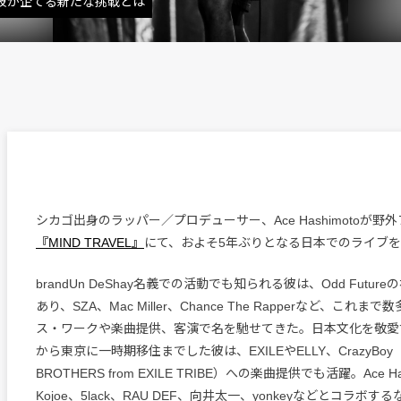
o。彼が企てる新たな挑戦とは
シカゴ出身のラッパー／プロデューサー、Ace Hashimotoが野
『MIND TRAVEL』
にて、およそ5年ぶりとなる日本でのライブ
brandUn DeShay名義での活動でも知られる彼は、Odd Futu
あり、SZA、Mac Miller、Chance The Rapperなど、これ
ス・ワークや楽曲提供、客演で名を馳せてきた。日本文化を敬愛す
から東京に一時期移住までした彼は、EXILEやELLY、CrazyBoy（
BROTHERS from EXILE TRIBE）への楽曲提供でも活躍。Ace H
Kojoe、5lack、RAU DEF、向井太一、yonkeyなどとコラボ