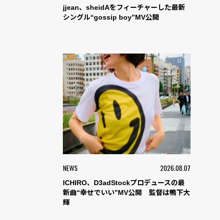
jjean、sheidAをフィーチャーした最新
シングル“gossip boy”MV公開
NEWS
2026.08.07
ICHIRO、D3adStockプロデュースの最
新曲“幸せでいい”MV公開 監督は鴨下大
輝