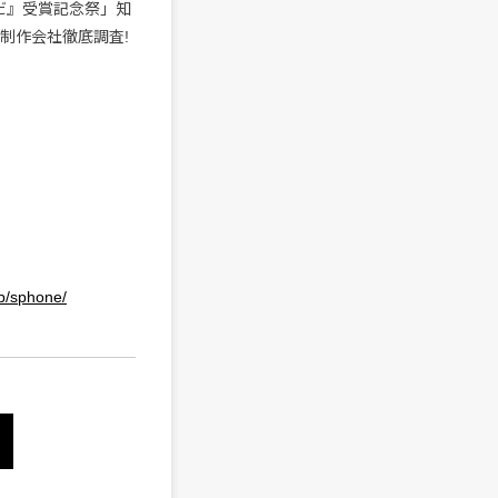
だ』受賞記念祭」知
門制作会社徹底調査!
ub/sphone/