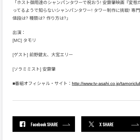
「ホスト御用達のシャンパンタワーで祝おう! 安齋肇映画『変態
ってるようで知らないシャンパンタワー! タワー制作に挑戦! 専
値段は? 種類は? 作り方は?」
出演：
[MC] タモリ
[ゲスト] 前野健太、大宮エリー
[ソラミミスト] 安齋肇
■番組オフィシャル・サイト：
http://www.tv-asahi.co.jp/tamoricl
Facebook SHARE
X SHARE