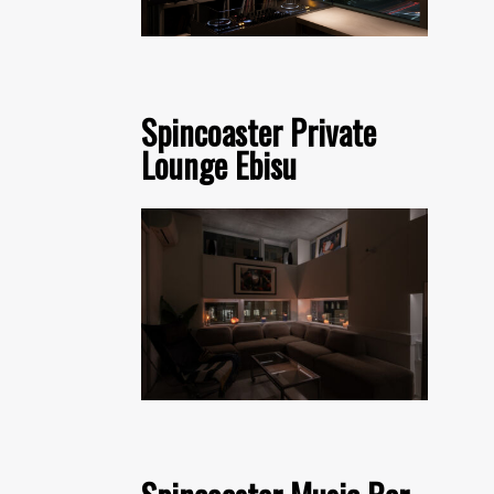
Spincoaster Private
Lounge Ebisu