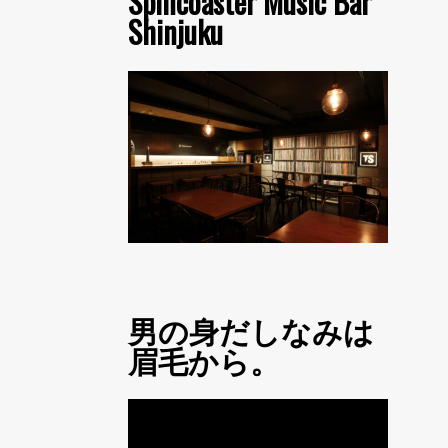
Spincoaster Music Bar
Shinjuku
男の身だしなみは
眉毛から。