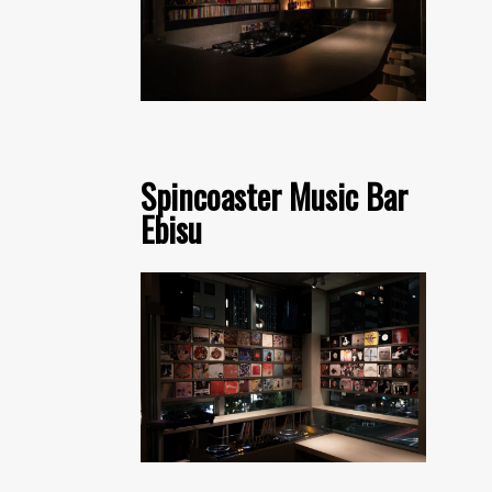
Spincoaster Music Bar
Ebisu