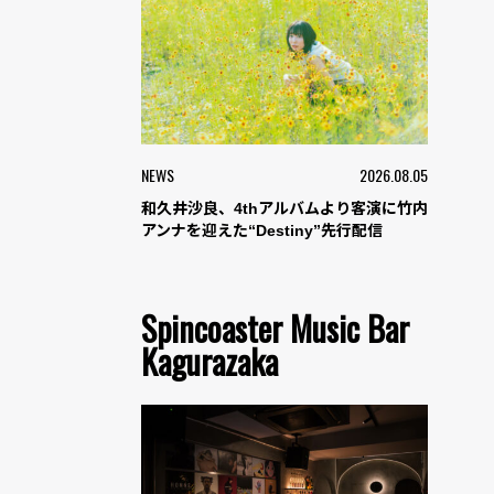
NEWS
2026.08.05
和久井沙良、4thアルバムより客演に竹内
アンナを迎えた“Destiny”先行配信
Spincoaster Music Bar
Kagurazaka