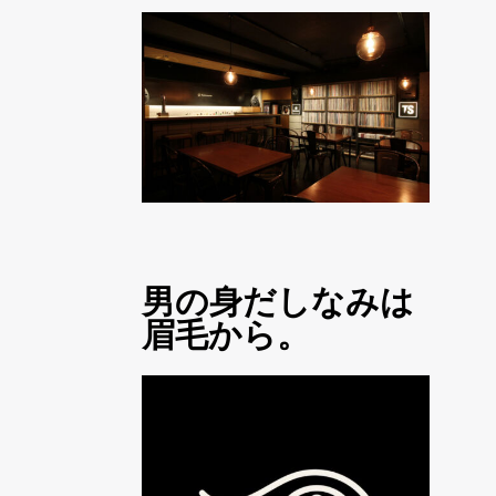
男の身だしなみは
眉毛から。