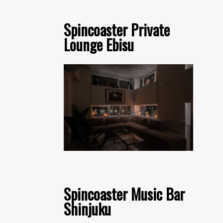
Spincoaster Private
Lounge Ebisu
Spincoaster Music Bar
Shinjuku