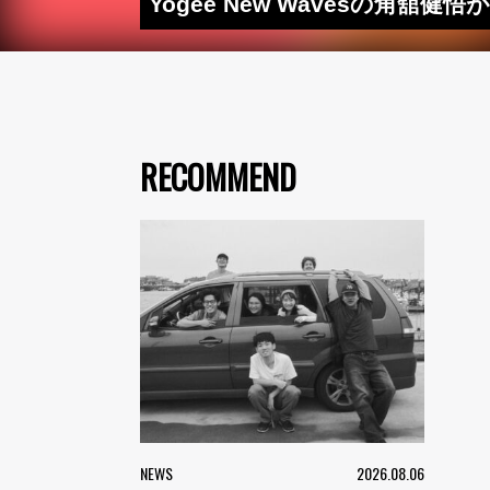
Yogee New Wavesの角
RECOMMEND
NEWS
2026.08.06