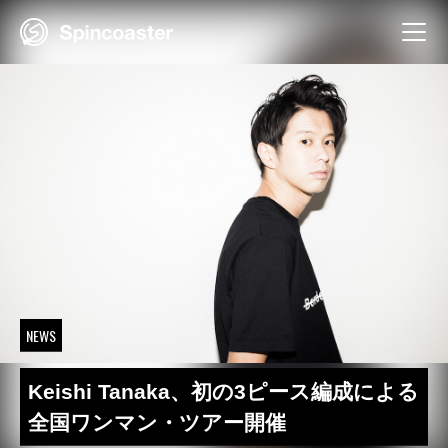
Skip
to
content
NEWS
Keishi Tanaka、初の3ピース編成による
全国ワンマン・ツアー開催