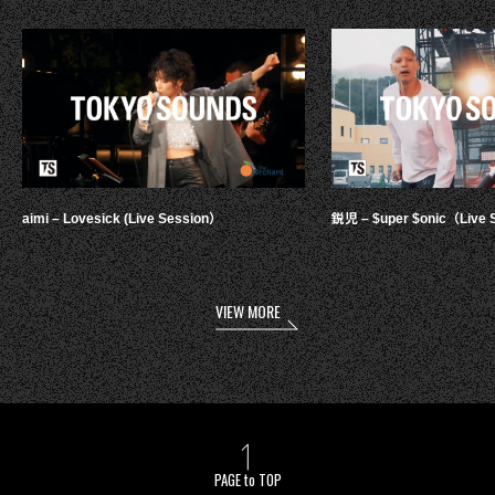
aimi – Lovesick (Live Session）
鋭児 – $uper $onic（Live 
VIEW MORE
PAGE to TOP