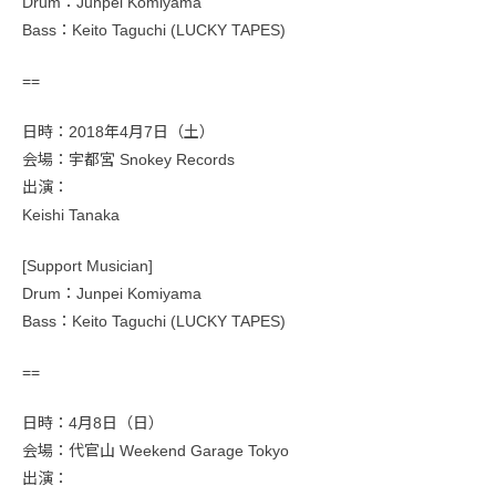
Drum：Junpei Komiyama
Bass：Keito Taguchi (LUCKY TAPES)
==
日時：2018年4月7日（土）
会場：宇都宮 Snokey Records
出演：
Keishi Tanaka
[Support Musician]
Drum：Junpei Komiyama
Bass：Keito Taguchi (LUCKY TAPES)
==
日時：4月8日（日）
会場：代官山 Weekend Garage Tokyo
出演：