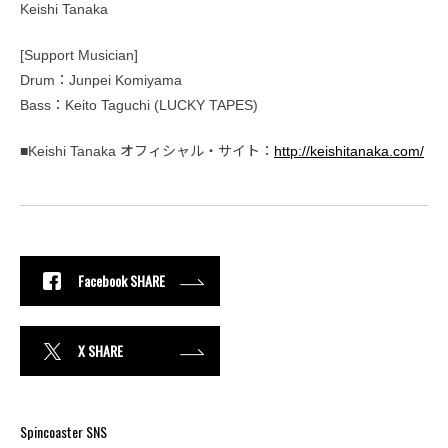
Keishi Tanaka
[Support Musician]
Drum：Junpei Komiyama
Bass：Keito Taguchi (LUCKY TAPES)
■Keishi Tanaka オフィシャル・サイト：
http://keishitanaka.com/
Facebook SHARE
X SHARE
Spincoaster SNS