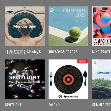
【月曜更新】Monday Spin
100 SONGS OF 2025
MIND TRAVEL
SPOTLIGHT
FabCafe
SUMMER FES