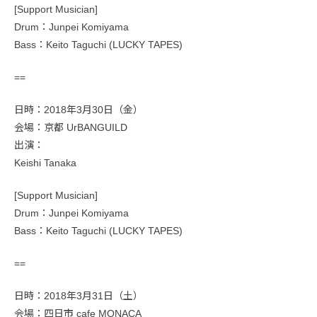
[Support Musician]
Drum：Junpei Komiyama
Bass：Keito Taguchi (LUCKY TAPES)
==
日時：2018年3月30日（金）
会場：京都 UrBANGUILD
出演：
Keishi Tanaka
[Support Musician]
Drum：Junpei Komiyama
Bass：Keito Taguchi (LUCKY TAPES)
==
日時：2018年3月31日（土）
会場：四日市 cafe MONACA