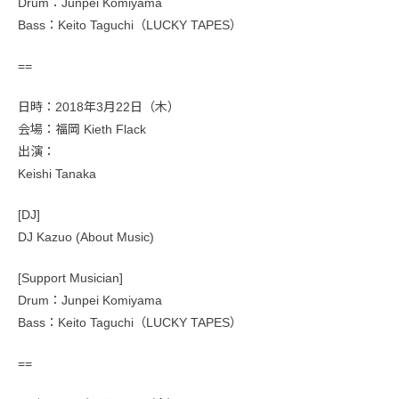
Drum：Junpei Komiyama
Bass：Keito Taguchi（LUCKY TAPES）
==
日時：2018年3月22日（木）
会場：福岡 Kieth Flack
出演：
Keishi Tanaka
[DJ]
DJ Kazuo (About Music)
[Support Musician]
Drum：Junpei Komiyama
Bass：Keito Taguchi（LUCKY TAPES）
==