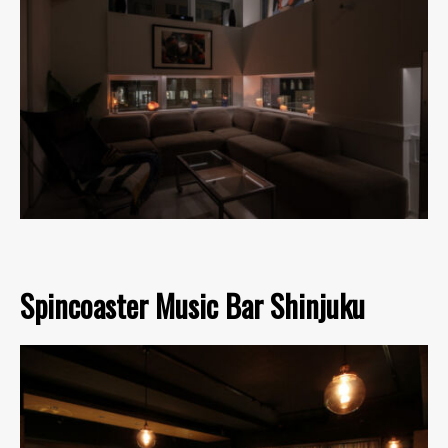
Spincoaster Music Bar Shinjuku