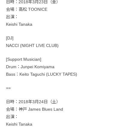
日時：2018年3月23日（金）
会場：高松 TOONICE
出演：
Keishi Tanaka
[DJ]
NACCI (NIGHT LIVE CLUB)
[Support Musician]
Drum：Junpei Komiyama
Bass：Keito Taguchi (LUCKY TAPES)
==
日時：2018年3月24日（土）
会場：神戸 James Blues Land
出演：
Keishi Tanaka