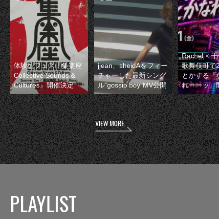
Rachel 
体験型フェス『集楽座
jjean、sheidAをフィー
歌舞伎町で
Collective Sounds &
チャーした最新シング
とかする『
Cultures』開催決定
ル“gossip boy”MV公開
れーーッ』
VIEW MORE
PLAYLIST