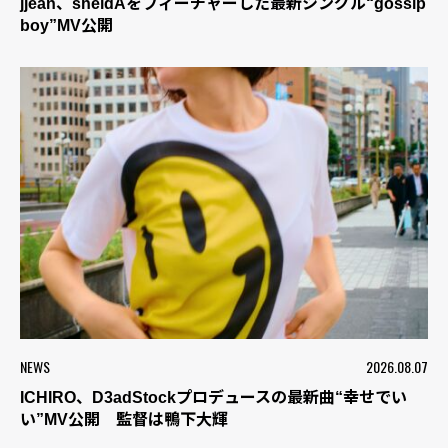
jjean、sheidAをフィーチャーした最新シングル“gossip
boy”MV公開
NEWS
2026.08.07
ICHIRO、D3adStockプロデュースの最新曲“幸せでい
い”MV公開 監督は鴨下大輝