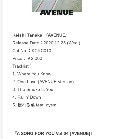
Keishi Tanaka 『AVENUE』
Release Date：2020.12.23 (Wed.)
Cat.No.：KCRC010
Price：￥2,000
Tracklist：
1. Where You Know
2. One Love (AVENUE Version)
3. The Smoke Is You
4. Fallin’ Down
5. 揺れる葉 feat. oysm
==
『A SONG FOR YOU Vol.04 [AVENUE]』