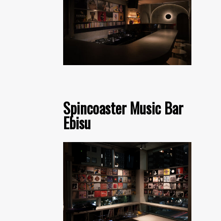
Spincoaster Music Bar
Ebisu