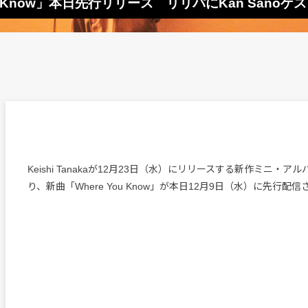
e You Know」本日先行リリース リリパにKan Sano
Keishi Tanakaが12月23日（水）にリリースする新作ミニ・アル
り、新曲「Where You Know」が本日12月9日（水）に先行配