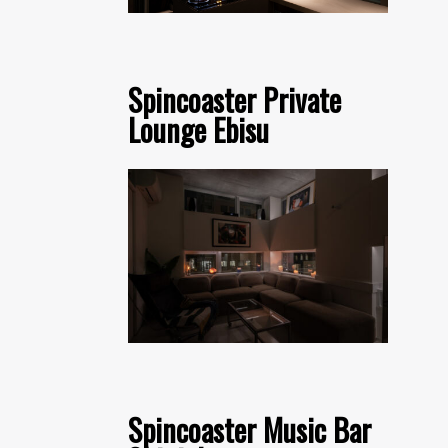
Spincoaster Private
Lounge Ebisu
Spincoaster Music Bar