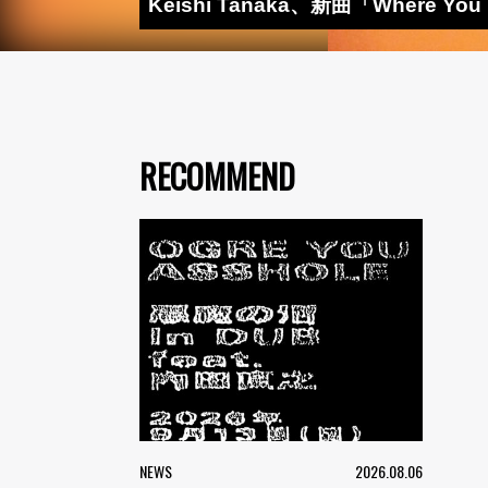
Keishi Tanaka、新曲「Wher
RECOMMEND
NEWS
2026.08.06